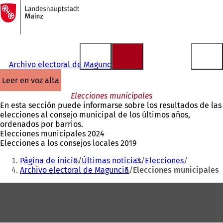
A
la
Saltar al contenido
página
de
inicio
Archivo electoral de Maguncia
leer en voz alta
Elecciones municipales
En esta sección puede informarse sobre los resultados de las
elecciones al consejo municipal de los últimos años,
ordenados por barrios.
Elecciones municipales 2024
Elecciones a los consejos locales 2019
Estás
Página de inicio
Últimas noticias
Elecciones
aquí:
Archivo electoral de Maguncia
Elecciones municipales
Zona
de
los