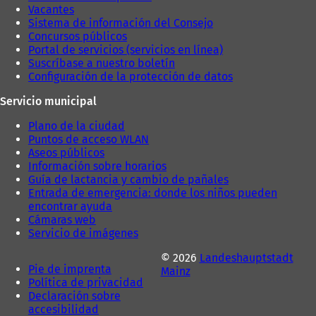
ñ
a
Vacantes
a
)
Sistema de información del Consejo
)
Concursos públicos
Portal de servicios (servicios en línea)
Suscríbase a nuestro boletín
Configuración de la protección de datos
Servicio municipal
Plano de la ciudad
Puntos de acceso WLAN
Aseos públicos
Información sobre horarios
Guía de lactancia y cambio de pañales
Entrada de emergencia: donde los niños pueden
encontrar ayuda
Cámaras web
Servicio de imágenes
© 2026
Landeshauptstadt
Pie de imprenta
Mainz
Política de privacidad
Declaración sobre
accesibilidad