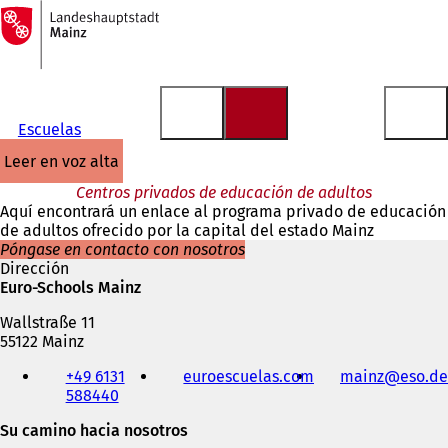
A
la
Saltar al contenido
página
de
inicio
Escuelas
leer en voz alta
Centros privados de educación de adultos
Aquí encontrará un enlace al programa privado de educación
de adultos ofrecido por la capital del estado Mainz
Póngase en contacto con nosotros
Dirección
Euro-Schools Mainz
Wallstraße 11
55122 Mainz
Teléfono,
+49 6131
euroescuelas.com
(
mainz
eso
de
fax
588440
S
y
e
dirección
Su camino hacia nosotros
a
de