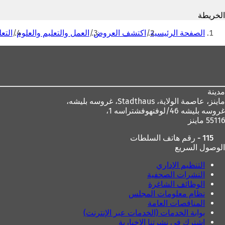
ف
الخريطة
ت
أنت
ح
الصفحة الرئيسية
اكتشف العروض
العمل والتعليم والعلوم
التع
ف
هنا
ي
منطقة
ع
القدم
ل
ا
م
مدينة
ة
ماينز، عاصمة الولاية،
Stadthaus، غروسه بليشه،
ت
غروسه بليشه 46/لوفنهوفشتراسه 1،
ب
55116 ماينز
و
ي
115 - رقم هاتف السلطات
ب
الوصول السريع
ج
د
التنظيم الإداري
ي
النشرات الصحفية
د
الوظائف الشاغرة
ة
نظام معلومات المجلس
)
المناقصات العامة
بوابة الخدمات (الخدمات عبر الإنترنت)
اشترك في نشرتنا الإخبارية