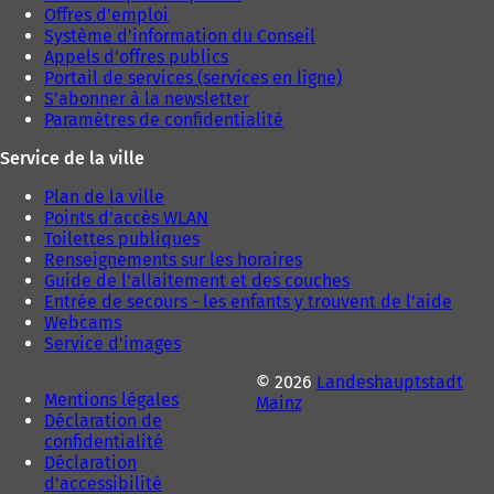
g
g
Offres d'emploi
l
l
Système d'information du Conseil
e
e
Appels d'offres publics
t
t
Portail de services (services en ligne)
)
)
S'abonner à la newsletter
Paramètres de confidentialité
Service de la ville
Plan de la ville
Points d'accès WLAN
Toilettes publiques
Renseignements sur les horaires
Guide de l'allaitement et des couches
Entrée de secours - les enfants y trouvent de l'aide
Webcams
Service d'images
© 2026
Landeshauptstadt
Mentions légales
Mainz
Déclaration de
confidentialité
Déclaration
d'accessibilité