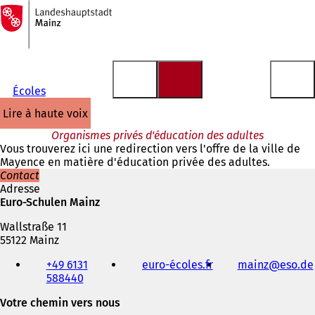
Vers
la
Accéder au contenu
page
d'accueil
Écoles
lire à haute voix
Organismes privés d'éducation des adultes
Vous trouverez ici une redirection vers l'offre de la ville de
Mayence en matière d'éducation privée des adultes.
Contact
Adresse
Euro-Schulen Mainz
Wallstraße 11
55122 Mainz
Téléphone,
+49 6131
euro-écoles.fr
(
mainz
eso
de
fax
588440
S
et
'
adresse
Votre chemin vers nous
o
électronique