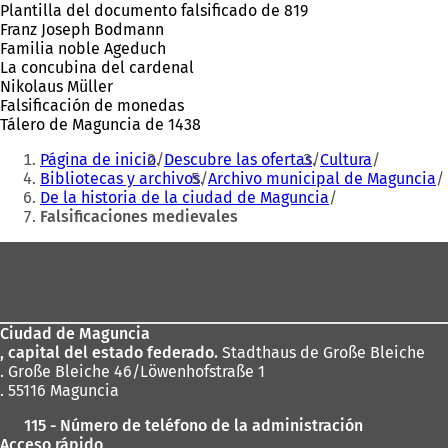
Plantilla del documento falsificado de 819
Franz Joseph Bodmann
Familia noble Ageduch
La concubina del cardenal
Nikolaus Müller
Falsificación de monedas
Tálero de Maguncia de 1438
Estás
Página de inicio
Descubre las ofertas
Cultura
aquí:
Bibliotecas y archivos
Archivo municipal de Maguncia
De la historia de la ciudad de Maguncia
Falsificaciones medievales
Zona
de
los
Ciudad de Maguncia
pies
, capital del estado federado.
Stadthaus de Große Bleiche
. Große Bleiche 46/Löwenhofstraße 1
. 55116 Maguncia
115 - Número de teléfono de la administración
Acceso rápido