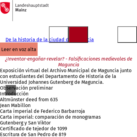
A
la
Saltar al contenido
página
de
inicio
De la historia de la ciudad de Maguncia
leer en voz alta
¿Inventar-engañar-revelar? - Falsificaciones medievales de
Maguncia
Exposición virtual del Archivo Municipal de Maguncia junto
con estudiantes del Departamento de Historia de la
Universidad Johannes Gutenberg de Maguncia.
Observación preliminar
Introducción
Altmünster deed from 635
Jean Mabillon
Carta imperial de Federico Barbarroja
Carta imperial: comparación de monogramas
Gutenberg y San Viktor
Certificado de tejedor de 1099
Escritura de San Pedro de 819