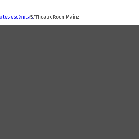
artes escénicas
TheatreRoomMainz