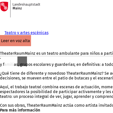
A
la
Saltar al contenido
página
de
inicio
Teatro y artes escénicas
leer en voz alta
TheaterRaumMainz es un teatro ambulante para niños a partir d
TheaterRaumMainz
es un teatro itinerante
para niños a parti
y familias, grupos escolares y guarderías; en definitiva: a tod
¿Qué tiene de diferente y novedoso TheaterRaumMainz? Se aca
decisiones, se mueven entre el patio de butacas y el escenari
Aquí, el trabajo teatral combina escenas de actuación, moment
espectadores la posibilidad de participar activamente y les d
teatro: un proceso integral de ver, jugar, aprender y compren
Con sus obras, TheaterRaumMainz actúa como artista invitado 
Para más información