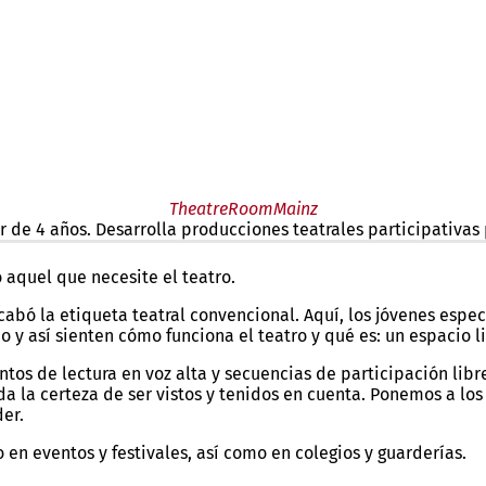
TheatreRoomMainz
e 4 años. Desarrolla producciones teatrales participativas pa
r de 4 años
. Este teatro itinerante crea representaciones teatr
o aquel que necesite el teatro.
bó la etiqueta teatral convencional. Aquí, los jóvenes espec
o y así sienten cómo funciona el teatro y qué es: un espacio l
os de lectura en voz alta y secuencias de participación libre
a la certeza de ser vistos y tenidos en cuenta. Ponemos a los
der.
en eventos y festivales, así como en colegios y guarderías.