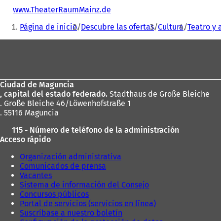
www.TheaterRaumMainz.de
(
Estás
S
Página de inicio
Descubre las ofertas
Cultura
Teatro y 
e
aquí:
a
Zona
b
r
de
e
los
e
n
Ciudad de Maguncia
pies
u
, capital del estado federado.
Stadthaus de Große Bleiche
n
. Große Bleiche 46/Löwenhofstraße 1
a
. 55116 Maguncia
n
115 - Número de teléfono de la administración
u
Acceso rápido
e
v
Organización administrativa
a
Comunicados de prensa
p
Vacantes
e
Sistema de información del Consejo
s
Concursos públicos
t
Portal de servicios (servicios en línea)
a
Suscríbase a nuestro boletín
ñ