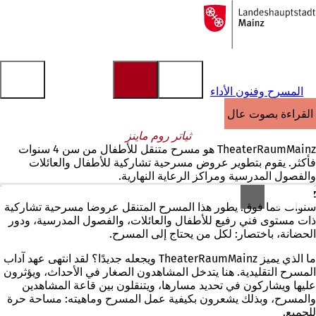
إلى
الصفحة
الانتقال إلى المحتوى
الرئيسية
المسرح وفنون الأداء
القراءة بصوت عالٍ
ثياتر روم ماينز
TheaterRaumMainz هو مسرح متنقل للأطفال من سن 4 سنوات
فأكثر. يقوم بتطوير عروض مسرحية تشاركية للأطفال والعائلات
والفصول المدرسية ومراكز الرعاية النهارية.
TheaterRaumMainz
هو مسرح متنقل
مخصص للأطفال من سن 4
سنوات فما فوق
. يطور هذا المسرح المتنقل عروضاً مسرحية تشاركية
ذات مستوى فني رفيع للأطفال والعائلات، والفصول المدرسية، ودور
الحضانة، باختصار: لكل من يحتاج إلى المسرح.
ما الذي يميز TheaterRaumMainz ويجعله جديدًا؟ لقد انتهى عهد آداب
المسرح التقليدية. هنا يتدخل المشاهدون الصغار في الأحداث، ويؤثرون
عليها ويشاركون في تحديد مسارها، ويتنقلون بين قاعة المشاهدين
والمسرح، وبذلك يشعرون بكيفية عمل المسرح وماهيته: مساحة حرة
للجميع.