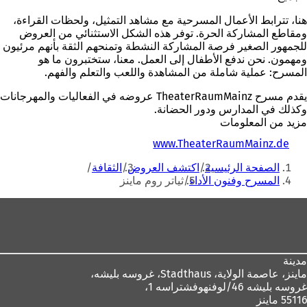
هنا، تترابط الأعمال المسرحية مع مشاهد التمثيل، ولحظات القراءة،
ومقاطع المشاركة الحرة. توفر هذه الشكل الاستثنائي من العروض
للجمهور الصغير فرصة المشاركة النشطة وتمنحهم الثقة بأنهم مرئيون
ومهمون. نحن ندفع الأطفال إلى العمل. معنا، ستختبرون ما هو
المسرح: عملية شاملة من المشاهدة واللعب والتعلم والفهم.
يقدم مسرح TheaterRaumMainz عروضه في الفعاليات والمهرجانات
وكذلك في المدارس ودور الحضانة.
مزيد من المعلومات
(
www.TheaterRaumMainz.de
أنت
ي
الصفحة الرئيسية
اكتشف العروض
الثقافة
ف
هنا
المسرح وفنون الأداء
ثياتر روم ماينز
ت
ح
منطقة
ف
ي
القدم
ع
ل
ا
مدينة
م
ماينز، عاصمة الولاية،
Stadthaus، غروسه بليشه،
ة
غروسه بليشه 46/لوفنهوفشتراسه 1،
ت
55116 ماينز