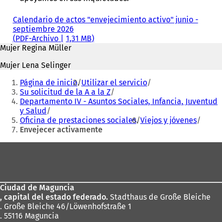
Calendario de actos "envejecimiento activo" junio -
septiembre 2026
PDF
-Archivo
1,31 MB
Mujer Regina Müller
Mujer Lena Selinger
Estás
Página de inicio
Utilizar el servicio
aquí:
Su solicitud de la A a la Z
Departamento IV - Asuntos Sociales, Infancia, Juventud
y Salud
Oficina de prestaciones sociales
Viejos y jóvenes
Envejecer activamente
Zona
de
los
Ciudad de Maguncia
pies
, capital del estado federado.
Stadthaus de Große Bleiche
. Große Bleiche 46/Löwenhofstraße 1
. 55116 Maguncia