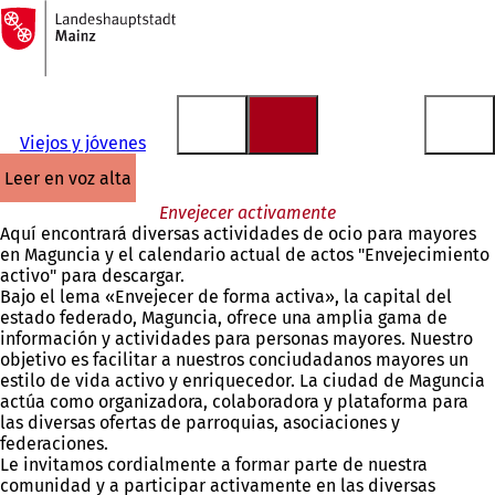
A
la
Saltar al contenido
página
de
inicio
Viejos y jóvenes
leer en voz alta
Envejecer activamente
Aquí encontrará diversas actividades de ocio para mayores
en Maguncia y el calendario actual de actos "Envejecimiento
activo" para descargar.
Bajo el lema «Envejecer de forma activa», la capital del
estado federado, Maguncia, ofrece una amplia gama de
información y actividades para personas mayores. Nuestro
objetivo es facilitar a nuestros conciudadanos mayores un
estilo de vida activo y enriquecedor. La ciudad de Maguncia
actúa como organizadora, colaboradora y plataforma para
las diversas ofertas de parroquias, asociaciones y
federaciones.
Le invitamos cordialmente a formar parte de nuestra
comunidad y a participar activamente en las diversas