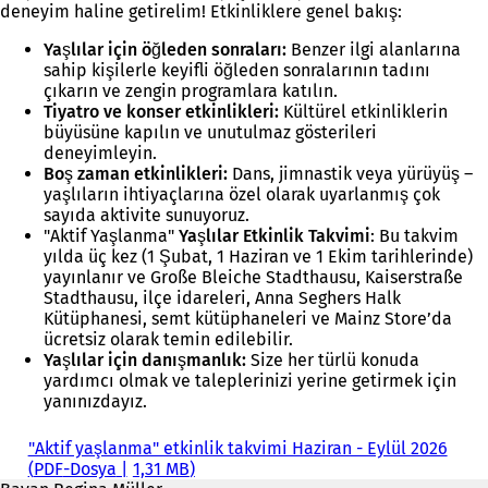
deneyim haline getirelim! Etkinliklere genel bakış:
Yaşlılar için öğleden sonraları:
Benzer ilgi alanlarına
sahip kişilerle keyifli öğleden sonralarının tadını
çıkarın ve zengin programlara katılın.
Tiyatro ve konser etkinlikleri:
Kültürel etkinliklerin
büyüsüne kapılın ve unutulmaz gösterileri
deneyimleyin.
Boş zaman etkinlikleri:
Dans, jimnastik veya yürüyüş –
yaşlıların ihtiyaçlarına özel olarak uyarlanmış çok
sayıda aktivite sunuyoruz.
"Aktif Yaşlanma"
Yaşlılar Etkinlik Takvimi
: Bu takvim
yılda üç kez (1 Şubat, 1 Haziran ve 1 Ekim tarihlerinde)
yayınlanır ve Große Bleiche Stadthausu, Kaiserstraße
Stadthausu, ilçe idareleri, Anna Seghers Halk
Kütüphanesi, semt kütüphaneleri ve Mainz Store’da
ücretsiz olarak temin edilebilir.
Yaşlılar için danışmanlık:
Size her türlü konuda
yardımcı olmak ve taleplerinizi yerine getirmek için
yanınızdayız.
"Aktif yaşlanma" etkinlik takvimi Haziran - Eylül 2026
PDF
-Dosya
1,31 MB