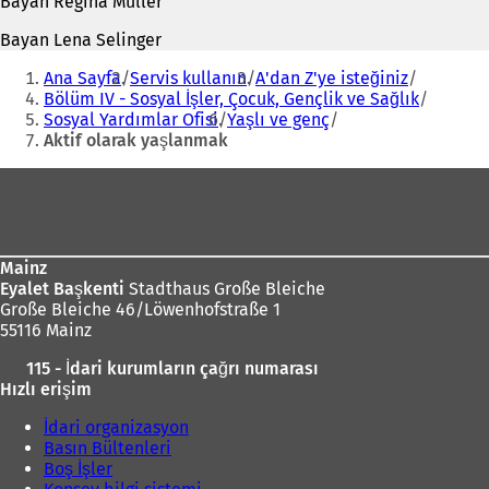
Bayan Regina Müller
Bayan Lena Selinger
Buradasınız:
Ana Sayfa
Servis kullanın
A'dan Z'ye isteğiniz
Bölüm IV - Sosyal İşler, Çocuk, Gençlik ve Sağlık
Sosyal Yardımlar Ofisi
Yaşlı ve genç
Aktif olarak yaşlanmak
Ayak
bölgesi
Mainz
Eyalet Başkenti
Stadthaus Große Bleiche
Große Bleiche 46/Löwenhofstraße 1
55116 Mainz
115 - İdari kurumların çağrı numarası
Hızlı erişim
İdari organizasyon
Basın Bültenleri
Boş İşler