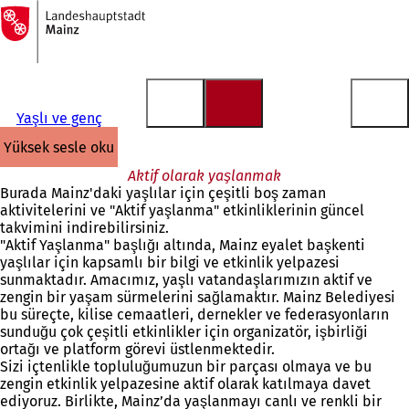
Ana
sayfaya
İçeriğe atla
Yaşlı ve genç
yüksek sesle oku
Aktif olarak yaşlanmak
Burada Mainz'daki yaşlılar için çeşitli boş zaman
aktivitelerini ve "Aktif yaşlanma" etkinliklerinin güncel
takvimini indirebilirsiniz.
"Aktif Yaşlanma" başlığı altında, Mainz eyalet başkenti
yaşlılar için kapsamlı bir bilgi ve etkinlik yelpazesi
sunmaktadır. Amacımız, yaşlı vatandaşlarımızın aktif ve
zengin bir yaşam sürmelerini sağlamaktır. Mainz Belediyesi
bu süreçte, kilise cemaatleri, dernekler ve federasyonların
sunduğu çok çeşitli etkinlikler için organizatör, işbirliği
ortağı ve platform görevi üstlenmektedir.
Sizi içtenlikle topluluğumuzun bir parçası olmaya ve bu
zengin etkinlik yelpazesine aktif olarak katılmaya davet
ediyoruz. Birlikte, Mainz’da yaşlanmayı canlı ve renkli bir