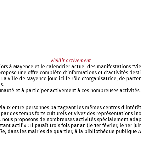
Vieillir activement
niors à Mayence et le calendrier actuel des manifestations "Viei
ce propose une offre complète d'informations et d'activités des
 La ville de Mayence joue ici le rôle d’organisatrice, de part
s.
auté et à participer activement à ces nombreuses activités.
viaux entre personnes partageant les mêmes centres d’intérêt
 par des temps forts culturels et vivez des représentations in
nous proposons de nombreuses activités spécialement adapt
stant actif » : Il paraît trois fois par an (le 1er février, le 1er
e, dans les mairies de quartier, à la bibliothèque publique 