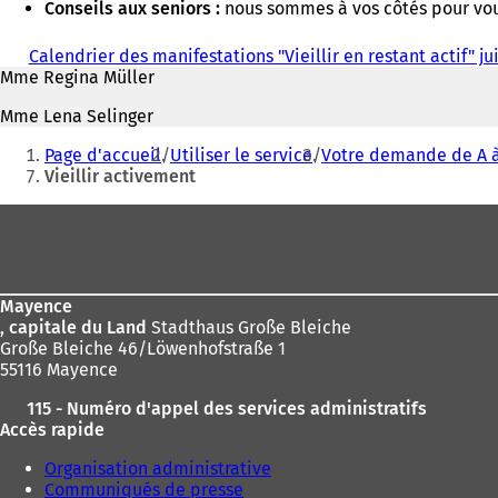
Conseils aux seniors :
nous sommes à vos côtés pour vou
Calendrier des manifestations "Vieillir en restant actif" j
Mme Regina Müller
Mme Lena Selinger
Vous
Page d'accueil
Utiliser le service
Votre demande de A à
êtes
Vieillir activement
ici
Pied
:
de
page
Mayence
, capitale du Land
Stadthaus Große Bleiche
Große Bleiche 46/Löwenhofstraße 1
55116 Mayence
115 - Numéro d'appel des services administratifs
Accès rapide
Organisation administrative
Communiqués de presse