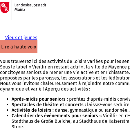
Vers
la
Accéder au contenu
page
d'accueil
Vieux et jeunes
lire à haute voix
Vous trouverez ici des activités de loisirs variées pour les se
Sous le label « Vieillir en restant actif », la ville de Mayen
concitoyens seniors de mener une vie active et enrichissante.
proposées par les paroisses, les associations et les fédération
Nous vous invitons chaleureusement à rejoindre notre commun
dynamique et varié ! Aperçu des activités :
Après-midis pour seniors :
profitez d’après-midis convi
Spectacles de théâtre et concerts :
laissez-vous séduire
Activités de loisirs :
danse, gymnastique ou randonnée… 
Calendrier des événements pour seniors
« Vieillir en re
Stadthaus de Große Bleiche, au Stadthaus de Kaiserstraß
Store.