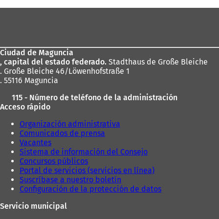
aquí:
Zona
de
los
Ciudad de Maguncia
pies
, capital del estado federado.
Stadthaus de Große Bleiche
. Große Bleiche 46/Löwenhofstraße 1
. 55116 Maguncia
115 - Número de teléfono de la administración
Acceso rápido
Organización administrativa
Comunicados de prensa
Vacantes
Sistema de información del Consejo
Concursos públicos
Portal de servicios (servicios en línea)
Suscríbase a nuestro boletín
Configuración de la protección de datos
Servicio municipal