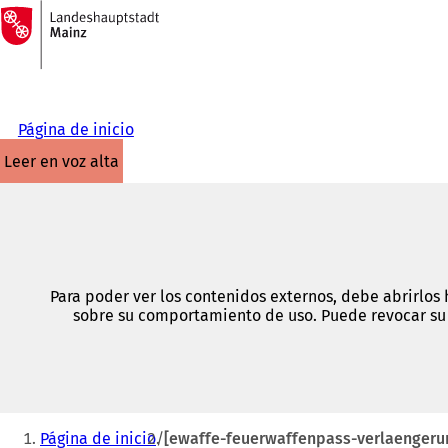
A
la
Saltar al contenido
página
de
inicio
Página de inicio
leer en voz alta
Para poder ver los contenidos externos, debe abrirlos 
sobre su comportamiento de uso. Puede revocar su 
Estás
Página de inicio
[ewaffe-feuerwaffenpass-verlaengeru