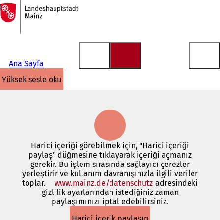
Ana
sayfaya
İçeriğe atla
Ana Sayfa
yüksek sesle oku
Harici içeriği görebilmek için, "Harici içeriği
paylaş" düğmesine tıklayarak içeriği açmanız
gerekir. Bu işlem sırasında sağlayıcı çerezler
yerleştirir ve kullanım davranışınızla ilgili veriler
toplar.
www.mainz.de/datenschutz
(Yeni
adresindeki
gizlilik ayarlarından istediğiniz zaman
bir
paylaşımınızı iptal edebilirsiniz.
sekmede
açılır)
Harici içerik paylaşın