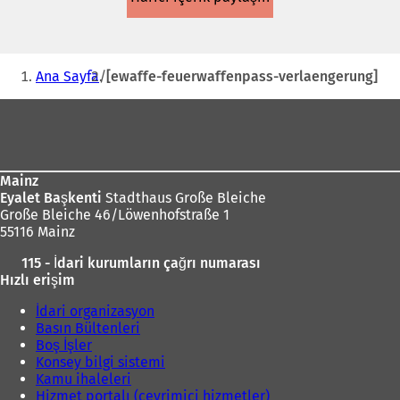
Buradasınız:
Ana Sayfa
[ewaffe-feuerwaffenpass-verlaengerung]
Ayak
bölgesi
Mainz
Eyalet Başkenti
Stadthaus Große Bleiche
Große Bleiche 46/Löwenhofstraße 1
55116 Mainz
115 - İdari kurumların çağrı numarası
Hızlı erişim
İdari organizasyon
Basın Bültenleri
Boş İşler
Konsey bilgi sistemi
Kamu ihaleleri
Hizmet portalı (çevrimiçi hizmetler)