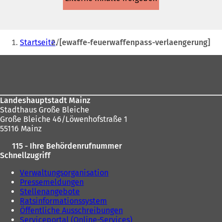
einem
neuen
Tab)
Sie
Startseite
[ewaffe-feuerwaffenpass-verlaengerung]
befinden
Fußbereich
sich
hier:
Landeshauptstadt Mainz
Stadthaus Große Bleiche
Große Bleiche 46/Löwenhofstraße 1
55116 Mainz
115 - Ihre Behördenrufnummer
Schnellzugriff
Verwaltungsorganisation
Pressemeldungen
Stellenangebote
Ratsinformationssystem
Öffentliche Ausschreibungen
Serviceportal (Online-Services)