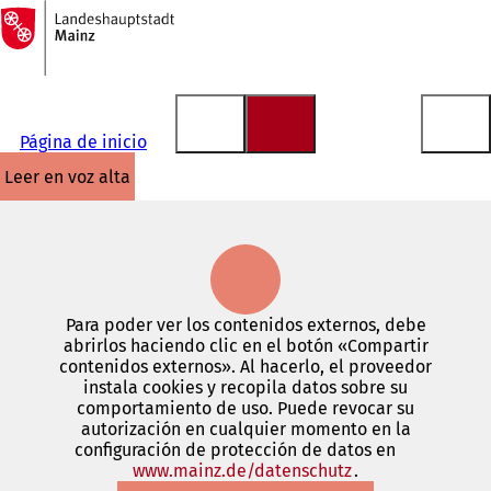
A
la
Saltar al contenido
página
de
inicio
Página de inicio
leer en voz alta
Para poder ver los contenidos externos, debe
abrirlos haciendo clic en el botón «Compartir
contenidos externos». Al hacerlo, el proveedor
instala cookies y recopila datos sobre su
comportamiento de uso. Puede revocar su
autorización en cualquier momento en la
configuración de protección de datos en
www.mainz.de/datenschutz
(Se
.