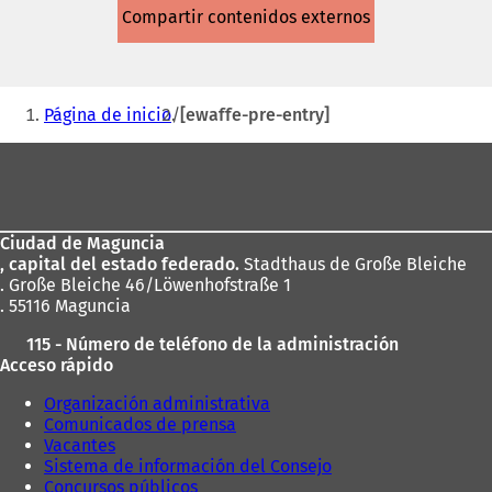
abre
Compartir contenidos externos
en
una
nueva
pestaña)
Estás
Página de inicio
[ewaffe-pre-entry]
aquí:
Zona
de
los
Ciudad de Maguncia
pies
, capital del estado federado.
Stadthaus de Große Bleiche
. Große Bleiche 46/Löwenhofstraße 1
. 55116 Maguncia
115 - Número de teléfono de la administración
Acceso rápido
Organización administrativa
Comunicados de prensa
Vacantes
Sistema de información del Consejo
Concursos públicos