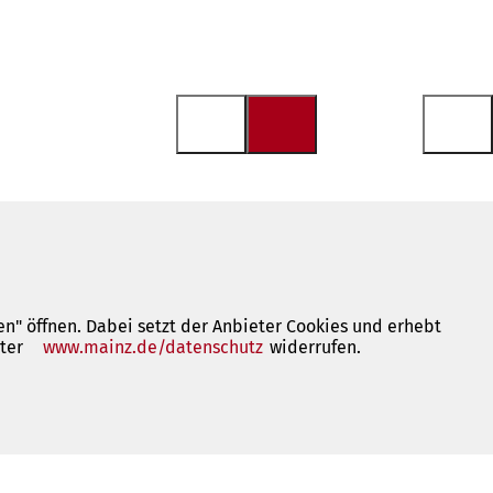
n" öffnen. Dabei setzt der Anbieter Cookies und erhebt
nter
www.mainz.de/datenschutz
(Öffnet
widerrufen.
in
einem
neuen
Tab)