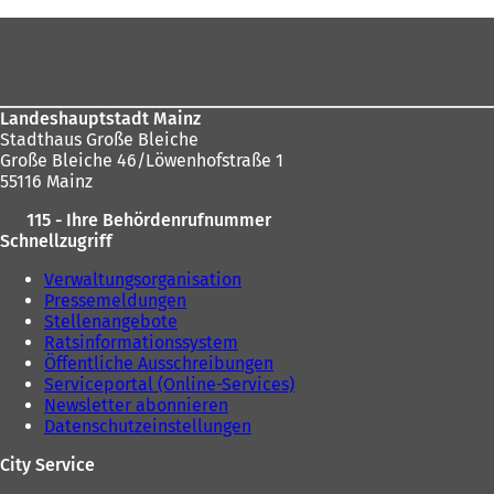
befinden
Fußbereich
sich
hier:
Landeshauptstadt Mainz
Stadthaus Große Bleiche
Große Bleiche 46/Löwenhofstraße 1
55116 Mainz
115 - Ihre Behördenrufnummer
Schnellzugriff
Verwaltungsorganisation
Pressemeldungen
Stellenangebote
Ratsinformationssystem
Öffentliche Ausschreibungen
Serviceportal (Online-Services)
Newsletter abonnieren
Datenschutzeinstellungen
City Service