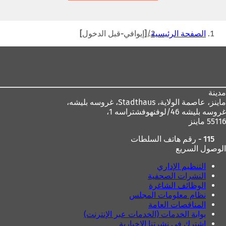
تبويب
جديدة)
أنت
الصفحة الرئيسية
[إيوافي-قبل الدخول]
هنا
منطقة
القدم
مدينة
ماينز، عاصمة الولاية،
Stadthaus، غروسه بليشه،
غروسه بليشه 46/لوفنهوفشتراسه 1،
55116 ماينز
115 - رقم هاتف السلطات
الوصول السريع
التنظيم الإداري
النشرات الصحفية
الوظائف الشاغرة
نظام معلومات المجلس
المناقصات العامة
بوابة الخدمات (الخدمات عبر الإنترنت)
اشترك في نشرتنا الإخبارية