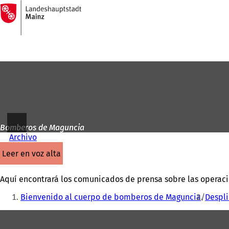
A
la
Saltar al contenido
página
de
inicio
Bomberos de Maguncia
Archivo
leer en voz alta
Aquí encontrará los comunicados de prensa sobre las operac
Estás
Bienvenido al cuerpo de bomberos de Maguncia
Despl
aquí:
Zona