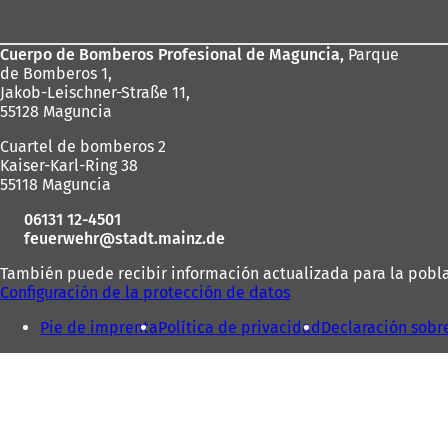
de
los
Cuerpo de Bomberos Profesional de Maguncia,
Parque
pies
de Bomberos 1,
Jakob-Leischner-Straße 11,
55128 Maguncia
Cuartel de bomberos 2
Kaiser-Karl-Ring 38
55118 Maguncia
06131 12-4501
feuerwehr
stadt.mainz
de
También puede recibir información actualizada para la poblac
Configuración de la protección de datos
Pie de imprenta
Política de privacidad
Declaración sobr