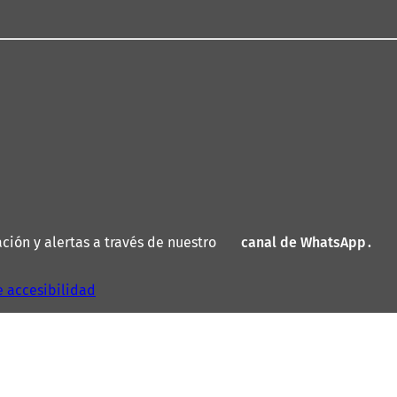
ión y alertas a través de nuestro
canal de WhatsApp
(
.
S
e
e accesibilidad
a
b
r
e
e
n
u