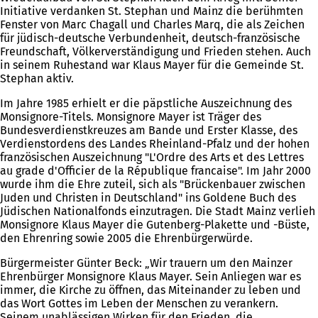
Initiative verdanken St. Stephan und Mainz die berühmten
Fenster von Marc Chagall und Charles Marq, die als Zeichen
für jüdisch-deutsche Verbundenheit, deutsch-französische
Freundschaft, Völkerverständigung und Frieden stehen. Auch
in seinem Ruhestand war Klaus Mayer für die Gemeinde St.
Stephan aktiv.
Im Jahre 1985 erhielt er die päpstliche Auszeichnung des
Monsignore-Titels. Monsignore Mayer ist Träger des
Bundesverdienstkreuzes am Bande und Erster Klasse, des
Verdienstordens des Landes Rheinland-Pfalz und der hohen
französischen Auszeichnung "L'Ordre des Arts et des Lettres
au grade d'Officier de la République francaise". Im Jahr 2000
wurde ihm die Ehre zuteil, sich als "Brückenbauer zwischen
Juden und Christen in Deutschland" ins Goldene Buch des
Jüdischen Nationalfonds einzutragen. Die Stadt Mainz verlieh
Monsignore Klaus Mayer die Gutenberg-Plakette und -Büste,
den Ehrenring sowie 2005 die Ehrenbürgerwürde.
Bürgermeister Günter Beck: „Wir trauern um den Mainzer
Ehrenbürger Monsignore Klaus Mayer. Sein Anliegen war es
immer, die Kirche zu öffnen, das Miteinander zu leben und
das Wort Gottes im Leben der Menschen zu verankern.
Seinem unablässigen Wirken für den Frieden, die