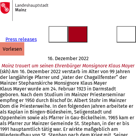
Zur
Startseite
Inhalt anspringen
Press releases
vorlesen
16. Dezember 2022
Mainz trauert um seinen Ehrenbürger Monsignore Klaus Mayer
(skh) Am 16. Dezember 2022 verstarb im Alter von 99 Jahren
der langjährige Pfarrer und „Vater der Chagallfenster“ der
Mainzer Stephanskirche Monsignore Klaus Mayer
Klaus Mayer wurde am 24. Februar 1923 in Darmstadt
geboren. Nach dem Studium im Mainzer Priesterseminar
empfing er 1950 durch Bischof Dr. Albert Stohr im Mainzer
Dom die Priesterweihe. In den folgenden Jahren arbeitete er
als Kaplan in Bingen-Büdesheim, Seligenstadt und
Oppenheim sowie als Pfarrer in Gau-Bickelheim. 1965 kam er
als Pfarrer zur Mainzer Gemeinde St. Stephan, in der er bis
1991 hauptamtlich tätig war. Er wirkte maßgeblich am
Wiederaufbau von St. Stephan nach dem Krieg mit. Seiner