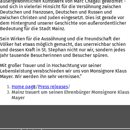
außergewöhnlichen Kunstwerk von Marc Chagall gewidmet -
und sich in vielerlei Hinsicht für die Versöhnung zwischen
Deutschen und Franzosen, Deutschen und Russen und
zwischen Christen und Juden eingesetzt. Dies ist gerade vor
dem Hintergrund unserer Geschichte von außerordentlicher
Bedeutung für die Stadt Mainz.
Sein Wirken für die Aussöhnung und die Freundschaft der
Völker hat etwas möglich gemacht, das unerreichbar schien
und dessen Kraft in St. Stephan nicht nur wir, sondern jedes
Jahr tausende Besucherinnen und Besucher spüren.
Mit großer Trauer und in Hochachtung vor seiner
Lebensleistung verabschieden wir uns von Monsignore Klaus
Mayer. Wir werden ihn sehr vermissen.“
Sie
Home page
Press releases
befinden
Mainz trauert um seinen Ehrenbürger Monsignore Klaus
Mayer
sich
hier:
Fußbereich