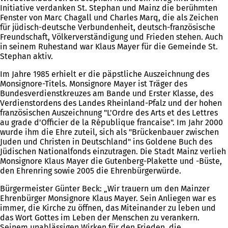
Initiative verdanken St. Stephan und Mainz die berühmten
Fenster von Marc Chagall und Charles Marq, die als Zeichen
für jüdisch-deutsche Verbundenheit, deutsch-französische
Freundschaft, Völkerverständigung und Frieden stehen. Auch
in seinem Ruhestand war Klaus Mayer für die Gemeinde St.
Stephan aktiv.
Im Jahre 1985 erhielt er die päpstliche Auszeichnung des
Monsignore-Titels. Monsignore Mayer ist Träger des
Bundesverdienstkreuzes am Bande und Erster Klasse, des
Verdienstordens des Landes Rheinland-Pfalz und der hohen
französischen Auszeichnung "L'Ordre des Arts et des Lettres
au grade d'Officier de la République francaise". Im Jahr 2000
wurde ihm die Ehre zuteil, sich als "Brückenbauer zwischen
Juden und Christen in Deutschland" ins Goldene Buch des
Jüdischen Nationalfonds einzutragen. Die Stadt Mainz verlieh
Monsignore Klaus Mayer die Gutenberg-Plakette und -Büste,
den Ehrenring sowie 2005 die Ehrenbürgerwürde.
Bürgermeister Günter Beck: „Wir trauern um den Mainzer
Ehrenbürger Monsignore Klaus Mayer. Sein Anliegen war es
immer, die Kirche zu öffnen, das Miteinander zu leben und
das Wort Gottes im Leben der Menschen zu verankern.
Seinem unablässigen Wirken für den Frieden, die