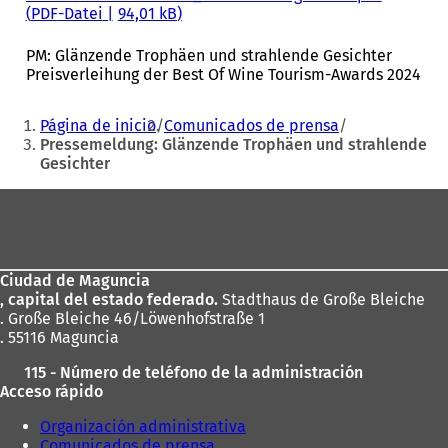
PDF
-Datei
94,01 kB
PM: Glänzende Trophäen und strahlende Gesichter
Preisverleihung der Best Of Wine Tourism-Awards 2024
Sie
Página de inicio
Comunicados de prensa
befinden
Pressemeldung: Glänzende Trophäen und strahlende
Gesichter
sich
hier:
Fußbereich
Ciudad de Maguncia
, capital del estado federado.
Stadthaus de Große Bleiche
. Große Bleiche 46/Löwenhofstraße 1
. 55116 Maguncia
115 - Número de teléfono de la administración
Acceso rápido
Organización administrativa
Comunicados de prensa