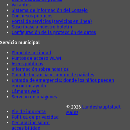
Vacantes
Sistema de información del Consejo
Concursos públicos
Portal de servicios (servicios en línea)
Suscríbase a nuestro boletín
Configuración de la protección de datos
Servicio municipal
Plano de la ciudad
Puntos de acceso WLAN
Aseos públicos
Información sobre horarios
Guía de lactancia y cambio de pañales
Entrada de emergencia: donde los niños pueden
encontrar ayuda
Cámaras web
Servicio de imágenes
© 2026
Landeshauptstadt
Pie de imprenta
Mainz
Política de privacidad
Declaración sobre
accesibilidad