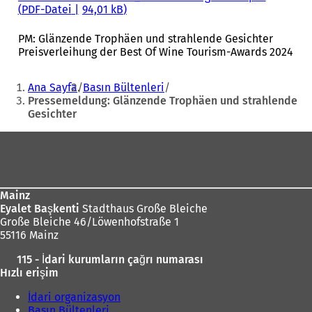
PDF
-Datei
94,01 kB
PM: Glänzende Trophäen und strahlende Gesichter
Preisverleihung der Best Of Wine Tourism-Awards 2024
Sie
Ana Sayfa
Basın Bültenleri
befinden
Pressemeldung: Glänzende Trophäen und strahlende
Gesichter
sich
hier:
Fußbereich
Mainz
Eyalet Başkenti
Stadthaus Große Bleiche
Große Bleiche 46/Löwenhofstraße 1
55116 Mainz
115 - İdari kurumların çağrı numarası
Hızlı erişim
İdari organizasyon
Basın Bültenleri