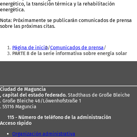
energético, la transición térmica y la rehabilitación
energética.
Nota: Próximamente se publicarán comunicados de prensa
sobre las próximas citas.
Estás
Página de inicio
Comunicados de prensa
aquí:
PARTE 8 de la serie informativa sobre energía solar
Zona
de
los
Ciudad de Maguncia
pies
, capital del estado federado.
Stadthaus de Große Bleiche
. Große Bleiche 46/Löwenhofstraße 1
. 55116 Maguncia
115 - Número de teléfono de la administración
Acceso rápido
Organización administrativa