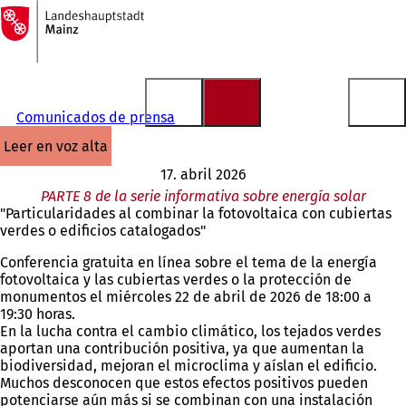
A
la
Saltar al contenido
página
de
inicio
Comunicados de prensa
leer en voz alta
17. abril 2026
PARTE 8 de la serie informativa sobre energía solar
"Particularidades al combinar la fotovoltaica con cubiertas
verdes o edificios catalogados"
Conferencia gratuita en línea sobre el tema de la energía
fotovoltaica y las cubiertas verdes o la protección de
monumentos el miércoles 22 de abril de 2026 de 18:00 a
19:30 horas.
En la lucha contra el cambio climático, los tejados verdes
aportan una contribución positiva, ya que aumentan la
biodiversidad, mejoran el microclima y aíslan el edificio.
Muchos desconocen que estos efectos positivos pueden
potenciarse aún más si se combinan con una instalación