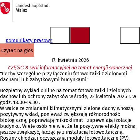
Do
strony
Przejdź do treści
głównej
Komunikaty prasowe
czytać na głos
17. kwietnia 2026
CZĘŚĆ 8 serii informacyjnej na temat energii słonecznej
"Cechy szczególne przy łączeniu fotowoltaiki z zielonymi
dachami lub zabytkowymi budynkami"
Bezpłatny wykład online na temat fotowoltaiki i zielonych
dachów lub ochrony zabytków w środę, 22 kwietnia 2026 r. w
godz. 18.00-19.30 .
W walce ze zmianami klimatycznymi zielone dachy wnoszą
pozytywny wkład, ponieważ zwiększają różnorodność
biologiczną, poprawiają mikroklimat i zapewniają izolację
budynku. Wiele osób nie wie, że te pozytywne efekty można
jeszcze zwiększyć, łącząc je z instalacją fotowoltaiczną.
Rośliny chłodzą i oczyszczają moduły fotowoltaiczne (PV),