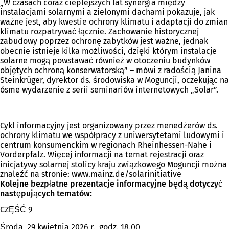
„W czasach coraz cieplejszych lat synergia między
instalacjami solarnymi a zielonymi dachami pokazuje, jak
ważne jest, aby kwestie ochrony klimatu i adaptacji do zmian
klimatu rozpatrywać łącznie. Zachowanie historycznej
zabudowy poprzez ochronę zabytków jest ważne, jednak
obecnie istnieje kilka możliwości, dzięki którym instalacje
solarne mogą powstawać również w otoczeniu budynków
objętych ochroną konserwatorską” – mówi z radością Janina
Steinkrüger, dyrektor ds. środowiska w Moguncji, oczekując na
ósme wydarzenie z serii seminariów internetowych „Solar”.
Cykl informacyjny jest organizowany przez menedżerów ds.
ochrony klimatu we współpracy z uniwersytetami ludowymi i
centrum konsumenckim w regionach Rheinhessen-Nahe i
Vorderpfalz. Więcej informacji na temat rejestracji oraz
inicjatywy solarnej stolicy kraju związkowego Moguncji można
znaleźć na stronie: www.mainz.de/solarinitiative
Kolejne bezpłatne prezentacje informacyjne będą dotyczyć
następujących tematów:
CZĘŚĆ 9
Środa, 29 kwietnia 2026 r., godz. 18.00,