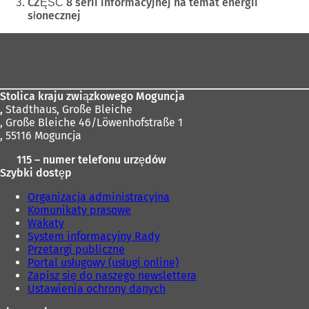
tutaj:
CZĘŚĆ 8 serii informacyjnej na temat energii
słonecznej
Obszar
stóp
Stolica kraju związkowego Moguncja
,
Stadthaus, Große Bleiche
, Große Bleiche 46/Löwenhofstraße 1
, 55116 Moguncja
115 – numer telefonu urzędów
Szybki dostęp
Organizacja administracyjna
Komunikaty prasowe
Wakaty
System informacyjny Rady
Przetargi publiczne
Portal usługowy (usługi online)
Zapisz się do naszego newslettera
Ustawienia ochrony danych