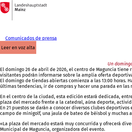
A
la
Saltar al contenido
página
de
inicio
Comunicados de prensa
leer en voz alta
Un domingo,
El domingo 26 de abril de 2026, el centro de Maguncia tiene r
visitantes podrán informarse sobre la amplia oferta deportiva
El domingo de tiendas abiertas comienza a las 13:00 horas. Ha
últimas tendencias, ir de compras y hacer una parada en las 
En el centro de la ciudad, esta edición estará dedicada, entr
plaza del mercado frente a la catedral, aúna deporte, activida
En 21 puestos se darán a conocer diversos clubes deportivos e 
campo de minigolf, una jaula de bateo de béisbol y muchas a
«La plaza del mercado estará muy concurrida y ofrecerá dive
Municipal de Maguncia, organizadora del evento.