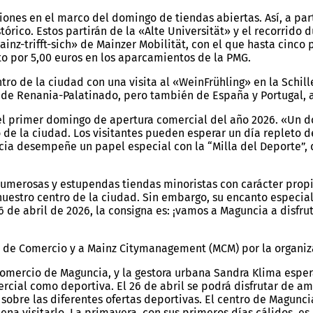
ones en el marco del domingo de tiendas abiertas. Así, a parti
tórico. Estos partirán de la «Alte Universität» y el recorrido 
ainz-trifft-sich» de Mainzer Mobilität, con el que hasta cinco
to por 5,00 euros en los aparcamientos de la PMG.
 de la ciudad con una visita al «WeinFrühling» en la Schillerp
olas de Renania-Palatinado, pero también de España y Portuga
el primer domingo de apertura comercial del año 2026. «Un d
 de la ciudad. Los visitantes pueden esperar un día repleto 
cia desempeñe un papel especial con la “Milla del Deporte”, 
umerosas y estupendas tiendas minoristas con carácter propio,
nuestro centro de la ciudad. Sin embargo, su encanto especial
6 de abril de 2026, la consigna es: ¡vamos a Maguncia a disfru
n de Comercio y a Mainz Citymanagement (MCM) por la organiz
omercio de Maguncia, y la gestora urbana Sandra Klima esper
cial como deportiva. El 26 de abril se podrá disfrutar de amb
sobre las diferentes ofertas deportivas. El centro de Maguncia
ena visitarlo. La primavera, con sus primeros días cálidos, es