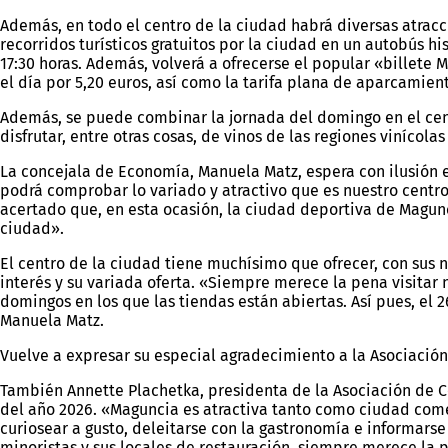
Además, en todo el centro de la ciudad habrá diversas atracci
recorridos turísticos gratuitos por la ciudad en un autobús his
17:30 horas. Además, volverá a ofrecerse el popular «billete M
el día por 5,20 euros, así como la tarifa plana de aparcamien
Además, se puede combinar la jornada del domingo en el centro
disfrutar, entre otras cosas, de vinos de las regiones viníc
La concejala de Economía, Manuela Matz, espera con ilusión 
podrá comprobar lo variado y atractivo que es nuestro centro
acertado que, en esta ocasión, la ciudad deportiva de Magun
ciudad».
El centro de la ciudad tiene muchísimo que ofrecer, con sus n
interés y su variada oferta. «Siempre merece la pena visitar 
domingos en los que las tiendas están abiertas. Así pues, el 2
Manuela Matz.
Vuelve a expresar su especial agradecimiento a la Asociació
También Annette Plachetka, presidenta de la Asociación de C
del año 2026. «Maguncia es atractiva tanto como ciudad comer
curiosear a gusto, deleitarse con la gastronomía e informarse 
minoristas y sus locales de restauración, siempre merece la p