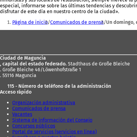
especial, informarse sobre las últimas tendencias y descubrir
disfrutar de este día en nuestro centro de la ciudad».
Estás
Página de inicio
Comunicados de prensa
Un domingo, 
aquí:
Zona
de
los
Ciudad de Maguncia
pies
, capital del estado federado.
Stadthaus de Große Bleiche
. Große Bleiche 46/Löwenhofstraße 1
. 55116 Maguncia
115 - Número de teléfono de la administración
Acceso rápido
Organización administrativa
Comunicados de prensa
Vacantes
Sistema de información del Consejo
Concursos públicos
Portal de servicios (servicios en línea)