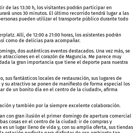
r de las 13:30 h, los visitantes podrán participar en
durará unos 30 minutos. El último recorrido tendrá lugar a las
 personas pueden utilizar el transporte público durante todo
latz. Allí, de 12:00 a 21:00 horas, los asistentes podrán
l, así como de delicias para acompañar.
omingo, dos auténticos eventos destacados. Una vez más, se
de atracciones en el corazón de Maguncia. Me parece muy
dada la gran importancia que tiene el deporte para nuestra
 sus fantásticos locales de restauración, sus lugares de
 y su atractivo se ponen de manifiesto de forma especial los
tar de un bonito día en el centro de la ciudad!», afirma
ación y también por la siempre excelente colaboración.
an con gran ilusión el primer domingo de apertura comercial
as cosas en el centro de la ciudad: ir de compras y
 es un lugar lleno de vida y, con su amplia oferta, sus tiendas
 la estación perfecta para disfrutar de ese ambiente tan