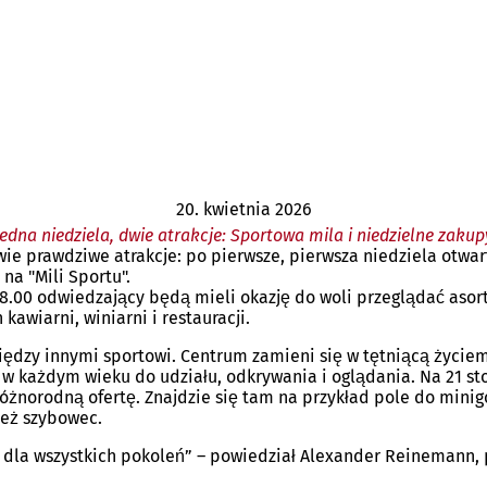
20. kwietnia 2026
Jedna niedziela, dwie atrakcje: Sportowa mila i niedzielne zakup
wie prawdziwe atrakcje: po pierwsze, pierwsza niedziela otwa
na "Mili Sportu".
 18.00 odwiedzający będą mieli okazję do woli przeglądać aso
kawiarni, winiarni i restauracji.
zy innymi sportowi. Centrum zamieni się w tętniącą życiem „
w każdym wieku do udziału, odkrywania i oglądania. Na 21 stoi
różnorodną ofertę. Znajdzie się tam na przykład pole do minig
ież szybowec.
e dla wszystkich pokoleń” – powiedział Alexander Reinemann,