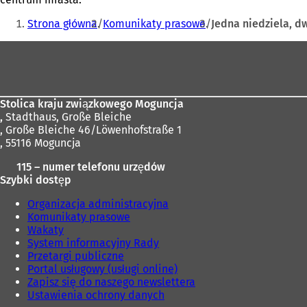
Jesteś
Strona główna
Komunikaty prasowe
Jedna niedziela, d
tutaj:
Obszar
stóp
Stolica kraju związkowego Moguncja
,
Stadthaus, Große Bleiche
, Große Bleiche 46/Löwenhofstraße 1
, 55116 Moguncja
115 – numer telefonu urzędów
Szybki dostęp
Organizacja administracyjna
Komunikaty prasowe
Wakaty
System informacyjny Rady
Przetargi publiczne
Portal usługowy (usługi online)
Zapisz się do naszego newslettera
Ustawienia ochrony danych