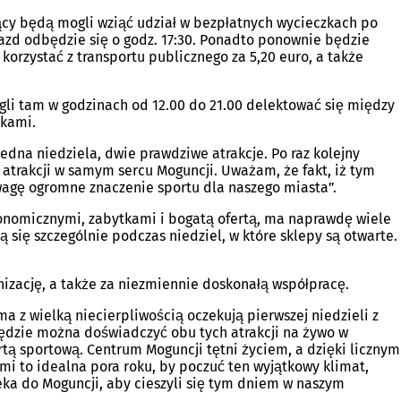
ący będą mogli wziąć udział w bezpłatnych wycieczkach po
jazd odbędzie się o godz. 17:30. Ponadto ponownie będzie
korzystać z transportu publicznego za 5,20 euro, a także
gli tam w godzinach od 12.00 do 21.00 delektować się między
ołykami.
Jedna niedziela, dwie prawdziwe atrakcje. Po raz kolejny
atrakcji w samym sercu Moguncji. Uważam, że fakt, iż tym
d uwagę ogromne znaczenie sportu dla naszego miasta”.
ronomicznymi, zabytkami i bogatą ofertą, ma naprawdę wiele
 się szczególnie podczas niedziel, w które sklepy są otwarte.
izację, a także za niezmiennie doskonałą współpracę.
 z wielką niecierpliwością oczekują pierwszej niedzieli z
 będzie można doświadczyć obu tych atrakcji na żywo w
tą sportową. Centrum Moguncji tętni życiem, a dzięki licznym
i to idealna pora roku, by poczuć ten wyjątkowy klimat,
eka do Moguncji, aby cieszyli się tym dniem w naszym