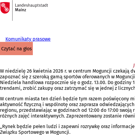
Do
strony
Przejdź do treści
głównej
Komunikaty prasowe
czytać na głos
W niedzielę 26 kwietnia 2026 r. w centrum Moguncji czekają d
zapoznać się z szeroką gamą sportów oferowanych w Moguncji 
Niedziela handlowa rozpocznie się o godz. 13.00. Do godziny
trendami, zrobić zakupy oraz zatrzymać się w jednej z licznych 
W centrum miasta ten dzień będzie tym razem poświęcony międ
aktywność fizyczną i wspólnotę oraz zaprasza odwiedzających 
regionu, przedstawiając w godzinach od 12:00 do 17:00 swoją 
różnych zajęć interaktywnych. Zaprezentowany zostanie równ
„Rynek będzie pełen ludzi i zapewni rozrywkę oraz informacj
Związku Sportowego w Moguncji.