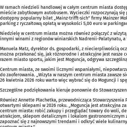
W ramach niedzieli handlowej w całym centrum miasta dostęp
mieście zabytkowym autobusem. Wycieczki rozpoczynają się prz
dostępny popularny bilet „Mainz-trifft-sich” firmy Mainzer Mo
parking z ryczałtową opłatą w wysokości 5,00 euro w parkin
Niedzielę w centrum miasta można również połączyć z wizytą 
innymi winami z regionów winiarskich Nadrenii-Palatynatu, a
Manuela Matz, dyrektor ds. gospodarki, z niecierpliwością ocz
można przekonać się, jak różnorodne i atrakcyjne jest nasze
razem miasto sportu, jakim jest Moguncja, odgrywa szczególną
Centrum miasta, ze swoimi licznymi wspaniałymi, niepowtarz
do zaoferowania. „Wizyta w naszym centrum miasta zawsze się 
26 kwietnia 2026 roku warto więc wybrać się do Moguncji i s
Szczególne podziękowania kieruje ponownie do Stowarzyszeni
Również Annette Plachetka, przewodnicząca Stowarzyszenia Pr
otwartymi sklepami w 2026 roku. „Moguncja jest atrakcyjna z
centrum miasta: robić zakupy i przeglądać towary do woli, de
atrakcjom, sklepom detalicznym i lokalom gastronomicznym za
zapoznać się z najnowszymi trendami i odkryć wiele kulinarny
centrum miasta.”