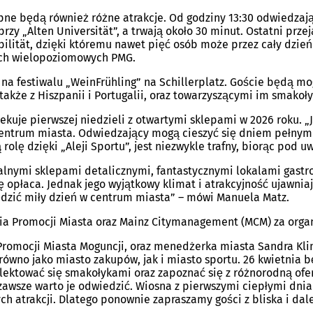
ne będą również różne atrakcje. Od godziny 13:30 odwiedzaj
y „Alten Universität”, a trwają około 30 minut. Ostatni prze
bilität, dzięki któremu nawet pięć osób może przez cały dzień 
gach wielopoziomowych PMG.
na festiwalu „WeinFrühling” na Schillerplatz. Goście będą mo
 także z Hiszpanii i Portugalii, oraz towarzyszącymi im smak
ekuje pierwszej niedzieli z otwartymi sklepami w 2026 roku. „
 centrum miasta. Odwiedzający mogą cieszyć się dniem pełnym 
 rolę dzięki „Aleji Sportu”, jest niezwykle trafny, biorąc po
alnymi sklepami detalicznymi, fantastycznymi lokalami gast
opłaca. Jednak jego wyjątkowy klimat i atrakcyjność ujawniają
pędzić miły dzień w centrum miasta” – mówi Manuela Matz.
a Promocji Miasta oraz Mainz Citymanagement (MCM) za organ
omocji Miasta Moguncji, oraz menedżerka miasta Sandra Klima
arówno jako miasto zakupów, jak i miasto sportu. 26 kwietnia
lektować się smakołykami oraz zapoznać się z różnorodną ofer
wsze warto je odwiedzić. Wiosna z pierwszymi ciepłymi dniam
ch atrakcji. Dlatego ponownie zapraszamy gości z bliska i dal