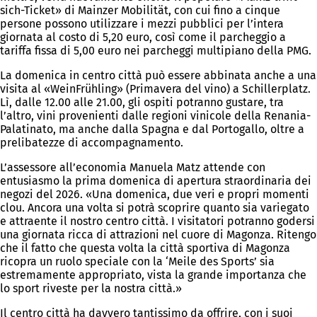
sich-Ticket» di Mainzer Mobilität, con cui fino a cinque
persone possono utilizzare i mezzi pubblici per l’intera
giornata al costo di 5,20 euro, così come il parcheggio a
tariffa fissa di 5,00 euro nei parcheggi multipiano della PMG.
La domenica in centro città può essere abbinata anche a una
visita al «WeinFrühling» (Primavera del vino) a Schillerplatz.
Lì, dalle 12.00 alle 21.00, gli ospiti potranno gustare, tra
l’altro, vini provenienti dalle regioni vinicole della Renania-
Palatinato, ma anche dalla Spagna e dal Portogallo, oltre a
prelibatezze di accompagnamento.
L’assessore all’economia Manuela Matz attende con
entusiasmo la prima domenica di apertura straordinaria dei
negozi del 2026. «Una domenica, due veri e propri momenti
clou. Ancora una volta si potrà scoprire quanto sia variegato
e attraente il nostro centro città. I visitatori potranno godersi
una giornata ricca di attrazioni nel cuore di Magonza. Ritengo
che il fatto che questa volta la città sportiva di Magonza
ricopra un ruolo speciale con la ‘Meile des Sports’ sia
estremamente appropriato, vista la grande importanza che
lo sport riveste per la nostra città.»
Il centro città ha davvero tantissimo da offrire, con i suoi