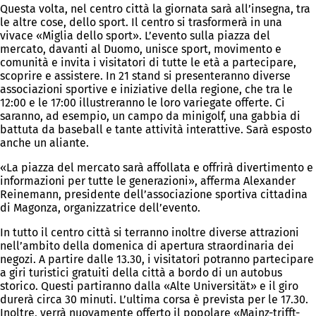
Questa volta, nel centro città la giornata sarà all’insegna, tra
le altre cose, dello sport. Il centro si trasformerà in una
vivace «Miglia dello sport». L’evento sulla piazza del
mercato, davanti al Duomo, unisce sport, movimento e
comunità e invita i visitatori di tutte le età a partecipare,
scoprire e assistere. In 21 stand si presenteranno diverse
associazioni sportive e iniziative della regione, che tra le
12:00 e le 17:00 illustreranno le loro variegate offerte. Ci
saranno, ad esempio, un campo da minigolf, una gabbia di
battuta da baseball e tante attività interattive. Sarà esposto
anche un aliante.
«La piazza del mercato sarà affollata e offrirà divertimento e
informazioni per tutte le generazioni», afferma Alexander
Reinemann, presidente dell’associazione sportiva cittadina
di Magonza, organizzatrice dell’evento.
In tutto il centro città si terranno inoltre diverse attrazioni
nell’ambito della domenica di apertura straordinaria dei
negozi. A partire dalle 13.30, i visitatori potranno partecipare
a giri turistici gratuiti della città a bordo di un autobus
storico. Questi partiranno dalla «Alte Universität» e il giro
durerà circa 30 minuti. L’ultima corsa è prevista per le 17.30.
Inoltre, verrà nuovamente offerto il popolare «Mainz-trifft-