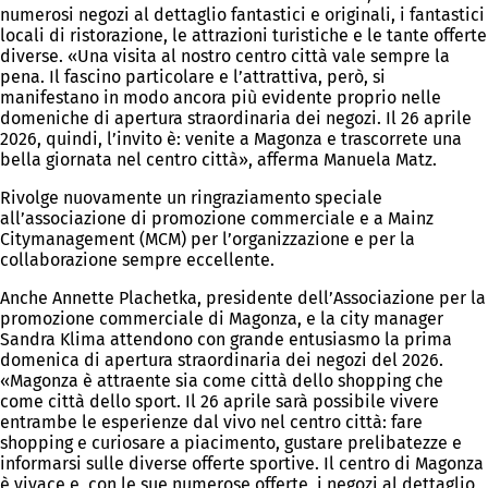
numerosi negozi al dettaglio fantastici e originali, i fantastici
locali di ristorazione, le attrazioni turistiche e le tante offerte
diverse. «Una visita al nostro centro città vale sempre la
pena. Il fascino particolare e l’attrattiva, però, si
manifestano in modo ancora più evidente proprio nelle
domeniche di apertura straordinaria dei negozi. Il 26 aprile
2026, quindi, l’invito è: venite a Magonza e trascorrete una
bella giornata nel centro città», afferma Manuela Matz.
Rivolge nuovamente un ringraziamento speciale
all’associazione di promozione commerciale e a Mainz
Citymanagement (MCM) per l’organizzazione e per la
collaborazione sempre eccellente.
Anche Annette Plachetka, presidente dell’Associazione per la
promozione commerciale di Magonza, e la city manager
Sandra Klima attendono con grande entusiasmo la prima
domenica di apertura straordinaria dei negozi del 2026.
«Magonza è attraente sia come città dello shopping che
come città dello sport. Il 26 aprile sarà possibile vivere
entrambe le esperienze dal vivo nel centro città: fare
shopping e curiosare a piacimento, gustare prelibatezze e
informarsi sulle diverse offerte sportive. Il centro di Magonza
è vivace e, con le sue numerose offerte, i negozi al dettaglio