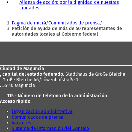
Alianza de acción: por la dignidad de nuestras
ciudades
(
S
Estás
e
Página de inicio
Comunicados de prensa
a
aquí:
Petición de ayuda de más de 50 representantes de
b
autoridades locales al Gobierno federal
r
e
Zona
e
de
n
u
los
n
Ciudad de Maguncia
pies
a
, capital del estado federado.
Stadthaus de Große Bleiche
n
. Große Bleiche 46/Löwenhofstraße 1
u
. 55116 Maguncia
e
v
115 - Número de teléfono de la administración
a
Acceso rápido
p
e
Organización administrativa
s
Comunicados de prensa
t
Vacantes
a
Sistema de información del Consejo
ñ