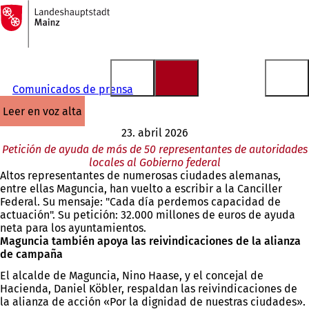
A
la
Saltar al contenido
página
de
inicio
Comunicados de prensa
leer en voz alta
23. abril 2026
Petición de ayuda de más de 50 representantes de autoridades
locales al Gobierno federal
Altos representantes de numerosas ciudades alemanas,
entre ellas Maguncia, han vuelto a escribir a la Canciller
Federal. Su mensaje: "Cada día perdemos capacidad de
actuación". Su petición: 32.000 millones de euros de ayuda
neta para los ayuntamientos.
Maguncia también apoya las reivindicaciones de la alianza
de campaña
El alcalde de Maguncia, Nino Haase, y el concejal de
Hacienda, Daniel Köbler, respaldan las reivindicaciones de
la alianza de acción «Por la dignidad de nuestras ciudades».