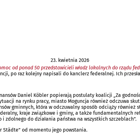
23. kwietnia 2026
omoc od ponad 50 przedstawicieli władz lokalnych do rządu fe
ji, po raz kolejny napisali do kanclerz federalnej. Ich przesł
finansów Daniel Köbler popierają postulaty koalicji „Za godno
tuacji na rynku pracy, miasto Moguncja również odczuwa skut
nsów gminnych, która w odczuwalny sposób odciąży również s
eralny, kraje związkowe i gminy, a także fundamentalnych re
o i zdolnego do działania państwa na wszystkich szczeblach”.
er Städte” od momentu jego powstania.