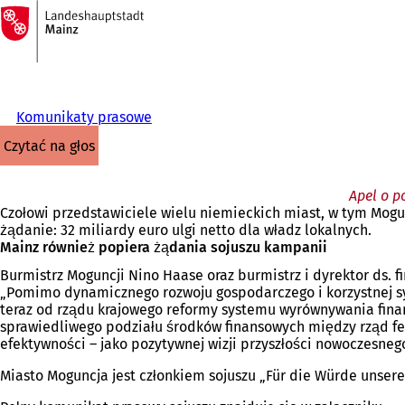
Do
strony
Przejdź do treści
głównej
Komunikaty prasowe
czytać na głos
Apel o p
Czołowi przedstawiciele wielu niemieckich miast, w tym Mogunc
żądanie: 32 miliardy euro ulgi netto dla władz lokalnych.
Mainz również popiera żądania sojuszu kampanii
Burmistrz Moguncji Nino Haase oraz burmistrz i dyrektor ds. 
„Pomimo dynamicznego rozwoju gospodarczego i korzystnej sy
teraz od rządu krajowego reformy systemu wyrównywania fina
sprawiedliwego podziału środków finansowych między rząd fed
efektywności – jako pozytywnej wizji przyszłości nowoczesneg
Miasto Moguncja jest członkiem sojuszu „Für die Würde unser