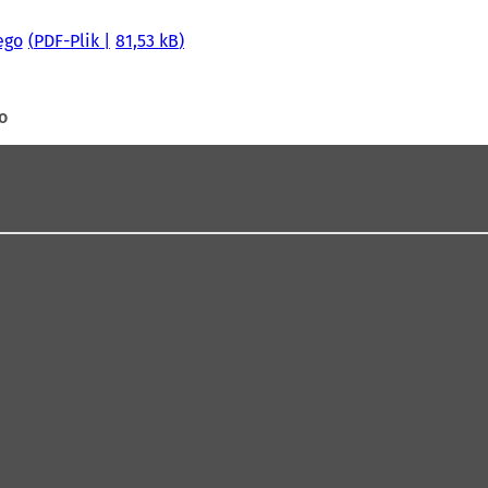
ego
PDF
-Plik
81,53 kB
o