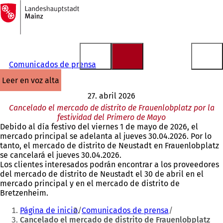
A
la
Saltar al contenido
página
de
inicio
Comunicados de prensa
leer en voz alta
27. abril 2026
Cancelado el mercado de distrito de Frauenlobplatz por la
festividad del Primero de Mayo
Debido al día festivo del viernes 1 de mayo de 2026, el
mercado principal se adelanta al jueves 30.04.2026. Por lo
tanto, el mercado de distrito de Neustadt en Frauenlobplatz
se cancelará el jueves 30.04.2026.
Los clientes interesados podrán encontrar a los proveedores
del mercado de distrito de Neustadt el 30 de abril en el
mercado principal y en el mercado de distrito de
Bretzenheim.
Estás
Página de inicio
Comunicados de prensa
aquí:
Cancelado el mercado de distrito de Frauenlobplatz