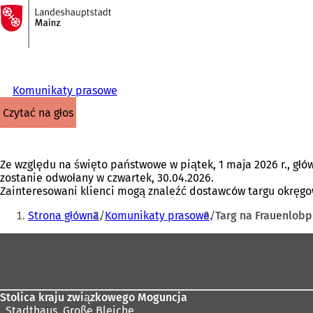
Do
strony
Przejdź do treści
głównej
Komunikaty prasowe
czytać na głos
Ze względu na święto państwowe w piątek, 1 maja 2026 r., głó
zostanie odwołany w czwartek, 30.04.2026.
Zainteresowani klienci mogą znaleźć dostawców targu okręgo
Jesteś
Strona główna
Komunikaty prasowe
Targ na Frauenlob
tutaj:
Obszar
stóp
Stolica kraju związkowego Moguncja
,
Stadthaus, Große Bleiche