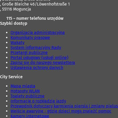
, Große Bleiche 46/Löwenhofstraße 1
, 55116 Moguncja
115 – numer telefonu urzędów
Szybki dostęp
Organizacja administracyjna
Komunikaty prasowe
Wakaty
System informacyjny Rady
Przetargi publiczne
Portal usługowy (usługi online)
Zapisz się do naszego newslettera
Ustawienia ochrony danych
City Service
Mapa miasta
Hotspoty WLAN
Toalety publiczne
Informacje o rozkładzie jazdy
Przewodnik dotyczący karmienia piersią i zmiany pielu
Wejście awaryjne - gdzie dzieci mogą znaleźć pomoc
Kamery internetowe