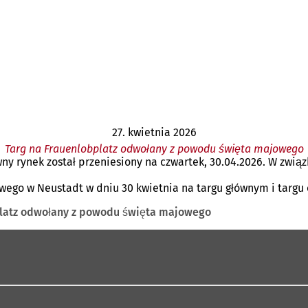
27. kwietnia 2026
Targ na Frauenlobplatz odwołany z powodu święta majowego
wny rynek został przeniesiony na czwartek, 30.04.2026. W zwią
wego w Neustadt w dniu 30 kwietnia na targu głównym i targ
platz odwołany z powodu święta majowego