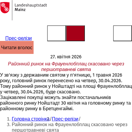
На
головну
Перейти до змісту
сторінку
Прес-релізи
читати вголос
27. квітня 2026
Районний ринок на Фрауенлобплац скасовано через
першотравневі свята
У зв'язку з державним святом у п'ятницю, 1 травня 2026
року, головний ринок перенесено на четвер, 30.04.2026.
Тому районний ринок у Нойштадті на площі Фрауенлобплац
у четвер, 30.04.2026, буде скасовано.
Зацікавлені покупці можуть знайти постачальників
районного ринку Нойштадт 30 квітня на головному ринку та
районному ринку в Бретценгаймі.
Ти
Головна сторінка
Прес-релізи
тут:
Районний ринок на Фрауенлобплац скасовано через
першотравневі свята