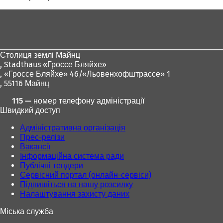
Зона
для
ніг
Столиця землі Майнц
,
Stadthaus «Гроссе Бляйхе»
, «Гроссе Бляйхе» 46/«Льовенхофштрассе» 1
, 55116 Майнц
115 — номер телефону адміністрації
Швидкий доступ
Адміністративна організація
Прес-релізи
Вакансії
Інформаційна система ради
Публічні тендери
Сервісний портал (онлайн-сервіси)
Підпишіться на нашу розсилку
Налаштування захисту даних
Міська служба