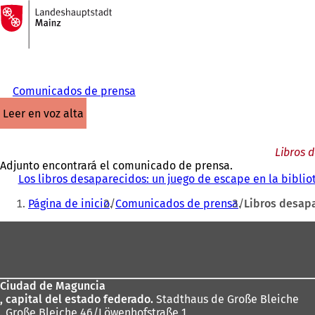
A
la
Saltar al contenido
página
de
inicio
Comunicados de prensa
leer en voz alta
Libros 
Adjunto encontrará el comunicado de prensa.
Los libros desaparecidos: un juego de escape en la bibli
Estás
Página de inicio
Comunicados de prensa
Libros desapa
aquí:
Zona
de
los
Ciudad de Maguncia
pies
, capital del estado federado.
Stadthaus de Große Bleiche
. Große Bleiche 46/Löwenhofstraße 1