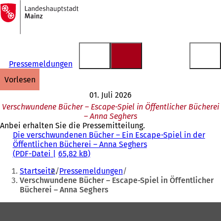
Zur
Startseite
Inhalt anspringen
Pressemeldungen
vorlesen
01. Juli 2026
Verschwundene Bücher – Escape-Spiel in Öffentlicher Bücherei
– Anna Seghers
Anbei erhalten Sie die Pressemitteilung.
Die verschwundenen Bücher – Ein Escape-Spiel in der
Öffentlichen Bücherei – Anna Seghers
PDF
-Datei
65,82 kB
Sie
Startseite
Pressemeldungen
befinden
Verschwundene Bücher – Escape-Spiel in Öffentlicher
Bücherei – Anna Seghers
sich
hier:
Fußbereich