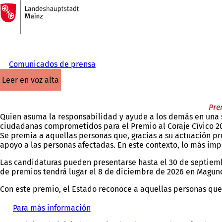
A
la
Saltar al contenido
página
de
inicio
Comunicados de prensa
leer en voz alta
Pre
Quien asuma la responsabilidad y ayude a los demás en una s
ciudadanas comprometidos para el Premio al Coraje Cívico 2
Se premia a aquellas personas que, gracias a su actuación pr
apoyo a las personas afectadas. En este contexto, lo más imp
Las candidaturas pueden presentarse hasta el 30 de septiemb
de premios tendrá lugar el 8 de diciembre de 2026 en Magunc
Con este premio, el Estado reconoce a aquellas personas que
Para más información
(
Estás
S