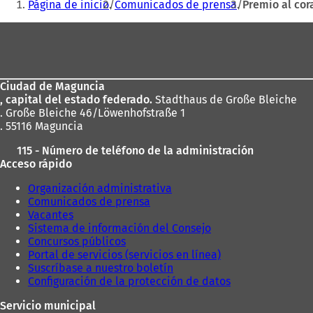
Página de inicio
Comunicados de prensa
Premio al cor
e
aquí:
a
Zona
b
r
de
e
los
e
n
Ciudad de Maguncia
pies
u
, capital del estado federado.
Stadthaus de Große Bleiche
n
. Große Bleiche 46/Löwenhofstraße 1
a
. 55116 Maguncia
n
115 - Número de teléfono de la administración
u
Acceso rápido
e
v
Organización administrativa
a
Comunicados de prensa
p
Vacantes
e
Sistema de información del Consejo
s
Concursos públicos
t
Portal de servicios (servicios en línea)
a
Suscríbase a nuestro boletín
ñ
Configuración de la protección de datos
a
)
Servicio municipal