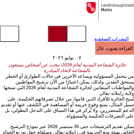
إلى
الصفحة
الانتقال إلى المحتوى
الرئيسية
النشرات الصحفية
القراءة بصوت عالٍ
٠٧. يوليو ٢٠٢٦
جائزة الشجاعة المدنية لعام 2026: نبحث عن أشخاص يتمتعون
بالشجاعة لاتخاذ المبادرة
من يتحمل المسؤولية ويساعد الآخرين في حالات الطوارئ أو الخطر
يستحق التقدير. ولذلك، يمكن اعتبارًا من الآن ترشيح المواطنين
والمواطنات المتفانين لجائزة الشجاعة المدنية لعام 2026 التي تمنحها
ولاية راينلاند-بفالز.
تُمنح الجائزة للأفراد الذين قاموا، من خلال تصرفاتهم الحكيمة، على
سبيل المثال، بمنع وقوع جريمة أو المساهمة في الكشف عنها أو تقديم
الدعم للمتضررين. ولا يُركز في هذا السياق على التدخل البطولي، بل
على التصرفات الحكيمة والمسؤولة.
يمكن تقديم الترشيحات حتى 30 سبتمبر 2026 عبر نموذج الترشيح
الخاص بهيئة منع الجريمة في راينلاند-بفالز. وسيُقام حفل توزيع الجوائز