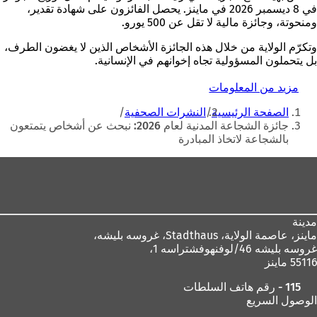
في 8 ديسمبر 2026 في ماينز. يحصل الفائزون على شهادة تقدير،
ومنحوتة، وجائزة مالية لا تقل عن 500 يورو.
وتكرّم الولاية من خلال هذه الجائزة الأشخاص الذين لا يغضون الطرف،
بل يتحملون المسؤولية تجاه إخوانهم في الإنسانية.
مزيد من المعلومات
(
أنت
ي
الصفحة الرئيسية
النشرات الصحفية
ف
هنا
جائزة الشجاعة المدنية لعام 2026: نبحث عن أشخاص يتمتعون
ت
بالشجاعة لاتخاذ المبادرة
ح
ف
منطقة
ي
ع
القدم
ل
ا
م
مدينة
ة
ماينز، عاصمة الولاية،
Stadthaus، غروسه بليشه،
ت
غروسه بليشه 46/لوفنهوفشتراسه 1،
ب
55116 ماينز
و
115 - رقم هاتف السلطات
ي
الوصول السريع
ب
ج