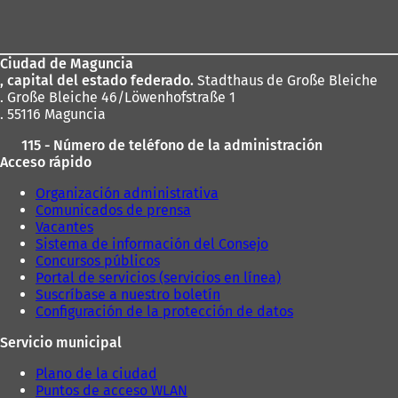
de
los
Ciudad de Maguncia
pies
, capital del estado federado.
Stadthaus de Große Bleiche
. Große Bleiche 46/Löwenhofstraße 1
. 55116 Maguncia
115 - Número de teléfono de la administración
Acceso rápido
Organización administrativa
Comunicados de prensa
Vacantes
Sistema de información del Consejo
Concursos públicos
Portal de servicios (servicios en línea)
Suscríbase a nuestro boletín
Configuración de la protección de datos
Servicio municipal
Plano de la ciudad
Puntos de acceso WLAN