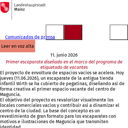
A
la
Saltar al contenido
página
de
inicio
Comunicados de prensa
leer en voz alta
11. junio 2026
Primer escaparate diseñado en el marco del programa de
etiquetado de vacantes
El proyecto de envoltura de espacios vacíos se acelera. Hoy
jueves (11.06.2026), un escaparate de la antigua tienda
infantil Wirth se ha cubierto de pegatinas, diseñando así de
forma creativa el primer espacio vacante del centro de
Maguncia.
El objetivo del proyecto es revalorizar visualmente los
locales comerciales vacíos y contribuir así a dinamizar el
centro de la ciudad. La base del concepto es un
revestimiento de gran formato para los escaparates con
motivos e ilustraciones de Maguncia que transmiten
identidad.