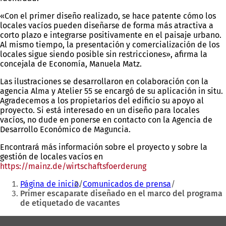
«Con el primer diseño realizado, se hace patente cómo los
locales vacíos pueden diseñarse de forma más atractiva a
corto plazo e integrarse positivamente en el paisaje urbano.
Al mismo tiempo, la presentación y comercialización de los
locales sigue siendo posible sin restricciones», afirma la
concejala de Economía, Manuela Matz.
Las ilustraciones se desarrollaron en colaboración con la
agencia Alma y Atelier 55 se encargó de su aplicación in situ.
Agradecemos a los propietarios del edificio su apoyo al
proyecto. Si está interesado en un diseño para locales
vacíos, no dude en ponerse en contacto con la Agencia de
Desarrollo Económico de Maguncia.
Encontrará más información sobre el proyecto y sobre la
gestión de locales vacíos en
https://mainz.de/wirtschaftsfoerderung
(Se
Estás
abre
Página de inicio
Comunicados de prensa
en
aquí:
Primer escaparate diseñado en el marco del programa
una
de etiquetado de vacantes
nueva
pestaña)
Zona