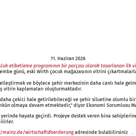
11. Haziran 2026
luk etiketleme programının bir parçası olarak tasarlanan ilk vi
rşembe günü, eski Wirth çocuk mağazasının vitrini çıkartmalar
zelleştirmek ve böylece şehir merkezinin daha canlı hale gelm
iş vitrin kaplamaları oluşturmaktadır.
daha çekici hale getirilebileceği ve şehir siluetine olumlu b
 mümkün olmaya devam etmektedir," diyor Ekonomi Sorumlusu M
arı yerinde hayata geçirdi. Projeye destek veren bina sahipleri
lirler.
//mainz.de/wirtschaftsfoerderung
adresinde bulabilirsiniz
.
(