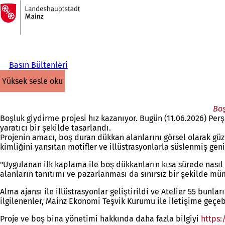
Ana
sayfaya
İçeriğe atla
Basın Bültenleri
yüksek sesle oku
Boş
Boşluk giydirme projesi hız kazanıyor. Bugün (11.06.2026) Pe
yaratıcı bir şekilde tasarlandı.
Projenin amacı, boş duran dükkan alanlarını görsel olarak gü
kimliğini yansıtan motifler ve illüstrasyonlarla süslenmiş gen
"Uygulanan ilk kaplama ile boş dükkanların kısa sürede nasıl 
alanların tanıtımı ve pazarlanması da sınırsız bir şekilde
Alma ajansı ile illüstrasyonlar geliştirildi ve Atelier 55 bunl
ilgilenenler, Mainz Ekonomi Teşvik Kurumu ile iletişime geçebi
Proje ve boş bina yönetimi hakkında daha fazla bilgiyi
https: