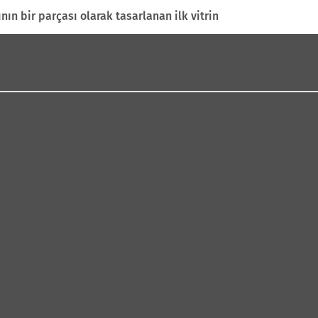
b
ın bir parçası olarak tasarlanan ilk vitrin
a