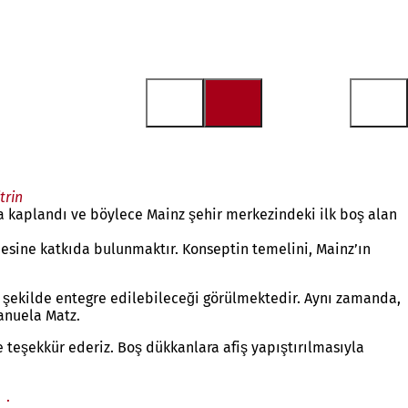
trin
la kaplandı ve böylece Mainz şehir merkezindeki ilk boş alan
esine katkıda bulunmaktır. Konseptin temelini, Mainz’ın
ir şekilde entegre edilebileceği görülmektedir. Aynı zamanda,
anuela Matz.
ne teşekkür ederiz. Boş dükkanlara afiş yapıştırılmasıyla
Yeni
.
(Yeni