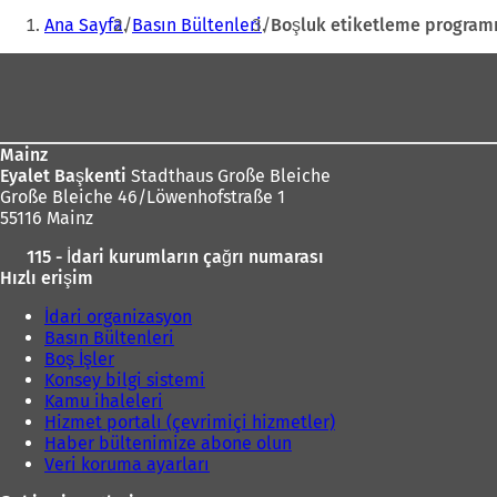
Buradasınız:
Ana Sayfa
Basın Bültenleri
Boşluk etiketleme programın
Ayak
bölgesi
Mainz
Eyalet Başkenti
Stadthaus Große Bleiche
Große Bleiche 46/Löwenhofstraße 1
55116 Mainz
115 - İdari kurumların çağrı numarası
Hızlı erişim
İdari organizasyon
Basın Bültenleri
Boş İşler
Konsey bilgi sistemi
Kamu ihaleleri
Hizmet portalı (çevrimiçi hizmetler)
Haber bültenimize abone olun
Veri koruma ayarları