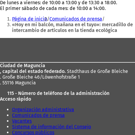
De lunes a viernes: de 10:00 a 13:00 y de 13:30 a 18:00.
El primer sábado de cada mes: de 10:00 a 14:00.
Estás
Página de inicio
Comunicados de prensa
aquí:
«Hoy en mi balcón, mañana en el tuyo»: mercadillo de
intercambio de artículos en la tienda ecológica
Zona
de
los
Ciudad de Maguncia
pies
, capital del estado federado.
Stadthaus de Große Bleiche
. Große Bleiche 46/Löwenhofstraße 1
. 55116 Maguncia
115 - Número de teléfono de la administración
Acceso rápido
Organización administrativa
Comunicados de prensa
Vacantes
Sistema de información del Consejo
Concursos públicos