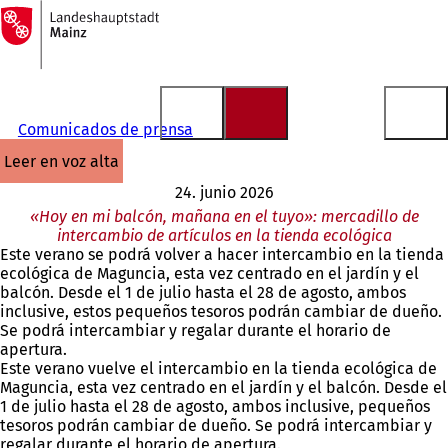
A
la
Saltar al contenido
página
de
inicio
Comunicados de prensa
leer en voz alta
24. junio 2026
«Hoy en mi balcón, mañana en el tuyo»: mercadillo de
intercambio de artículos en la tienda ecológica
Este verano se podrá volver a hacer intercambio en la tienda
ecológica de Maguncia, esta vez centrado en el jardín y el
balcón. Desde el 1 de julio hasta el 28 de agosto, ambos
inclusive, estos pequeños tesoros podrán cambiar de dueño.
Se podrá intercambiar y regalar durante el horario de
apertura.
Este verano vuelve el intercambio en la tienda ecológica de
Maguncia, esta vez centrado en el jardín y el balcón. Desde el
1 de julio hasta el 28 de agosto, ambos inclusive, pequeños
tesoros podrán cambiar de dueño. Se podrá intercambiar y
regalar durante el horario de apertura.