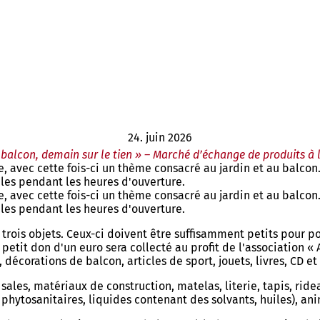
24. juin 2026
balcon, demain sur le tien » – Marché d’échange de produits à
avec cette fois-ci un thème consacré au jardin et au balcon. D
bles pendant les heures d'ouverture.
avec cette fois-ci un thème consacré au jardin et au balcon. D
bles pendant les heures d'ouverture.
trois objets. Ceux-ci doivent être suffisamment petits pour p
petit don d'un euro sera collecté au profit de l'association 
, décorations de balcon, articles de sport, jouets, livres, CD 
ales, matériaux de construction, matelas, literie, tapis, ride
hytosanitaires, liquides contenant des solvants, huiles), an