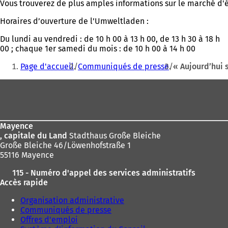
Vous trouverez de plus amples informations sur le marché d'é
Horaires d’ouverture de l’Umweltladen :
Du lundi au vendredi : de 10 h 00 à 13 h 00, de 13 h 30 à 18 h
00 ; chaque 1er samedi du mois : de 10 h 00 à 14 h 00
Vous
Page d'accueil
Communiqués de presse
« Aujourd’hui 
êtes
Pied
ici
de
:
page
Mayence
, capitale du Land
Stadthaus Große Bleiche
Große Bleiche 46/Löwenhofstraße 1
55116 Mayence
115 - Numéro d'appel des services administratifs
Accès rapide
Organisation administrative
Communiqués de presse
Offres d'emploi