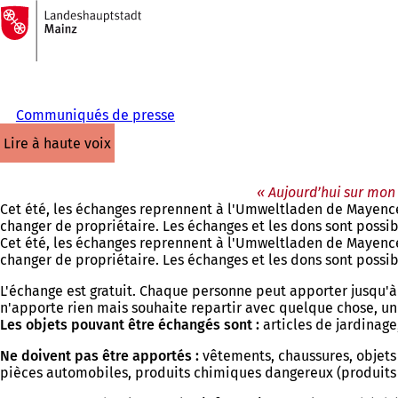
Vers
la
Accéder au contenu
page
d'accueil
Communiqués de presse
lire à haute voix
« Aujourd’hui sur mon 
Cet été, les échanges reprennent à l'Umweltladen de Mayence, 
changer de propriétaire. Les échanges et les dons sont possi
Cet été, les échanges reprennent à l'Umweltladen de Mayence, 
changer de propriétaire. Les échanges et les dons sont possi
L'échange est gratuit. Chaque personne peut apporter jusqu'à 
n'apporte rien mais souhaite repartir avec quelque chose, un 
Les objets pouvant être échangés sont :
articles de jardinage
Ne doivent pas être apportés :
vêtements, chaussures, objets s
pièces automobiles, produits chimiques dangereux (produits p