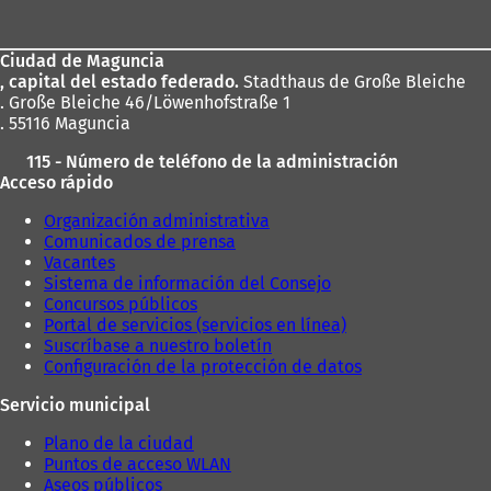
de
u
los
n
a
Ciudad de Maguncia
pies
n
, capital del estado federado.
Stadthaus de Große Bleiche
u
. Große Bleiche 46/Löwenhofstraße 1
e
. 55116 Maguncia
v
115 - Número de teléfono de la administración
a
Acceso rápido
p
e
Organización administrativa
s
Comunicados de prensa
t
Vacantes
a
Sistema de información del Consejo
ñ
Concursos públicos
a
Portal de servicios (servicios en línea)
)
Suscríbase a nuestro boletín
Configuración de la protección de datos
Servicio municipal
Plano de la ciudad
Puntos de acceso WLAN
Aseos públicos