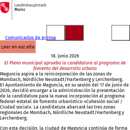
A
la
Saltar al contenido
página
de
inicio
Comunicados de prensa
leer en voz alta
18. junio 2026
El Pleno municipal aprueba la candidatura al programa de
fomento del desarrollo urbano
Maguncia aspira a la reincorporación de las zonas de
Mombach, Nördliche Neustadt/Hartenberg y Lerchenberg.
El Ayuntamiento de Maguncia, en su sesión del 17 de junio de
2026, decidió encargar a la administración la presentación
de la candidatura para la nueva incorporación al programa
federal-estatal de fomento urbanístico «Cohesión social /
Ciudad social». La candidatura abarcará las tres zonas
regionales de Mombach, Nördliche Neustadt/Hartenberg y
Lerchenberg.
Con esta decisión, la ciudad de Maguncia continúa de forma