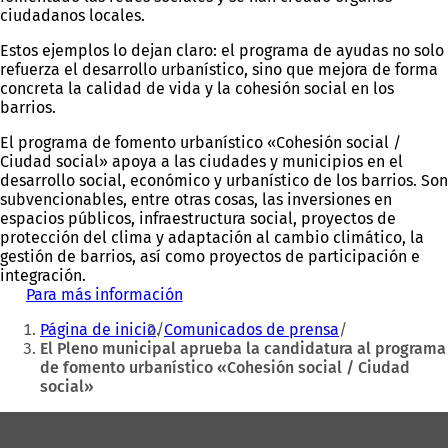
ciudadanos locales.
Estos ejemplos lo dejan claro: el programa de ayudas no solo
refuerza el desarrollo urbanístico, sino que mejora de forma
concreta la calidad de vida y la cohesión social en los
barrios.
El programa de fomento urbanístico «Cohesión social /
Ciudad social» apoya a las ciudades y municipios en el
desarrollo social, económico y urbanístico de los barrios. Son
subvencionables, entre otras cosas, las inversiones en
espacios públicos, infraestructura social, proyectos de
protección del clima y adaptación al cambio climático, la
gestión de barrios, así como proyectos de participación e
integración.
Para más información
(
Estás
S
Página de inicio
Comunicados de prensa
e
aquí:
El Pleno municipal aprueba la candidatura al programa
a
de fomento urbanístico «Cohesión social / Ciudad
b
social»
r
e
Zona
e
n