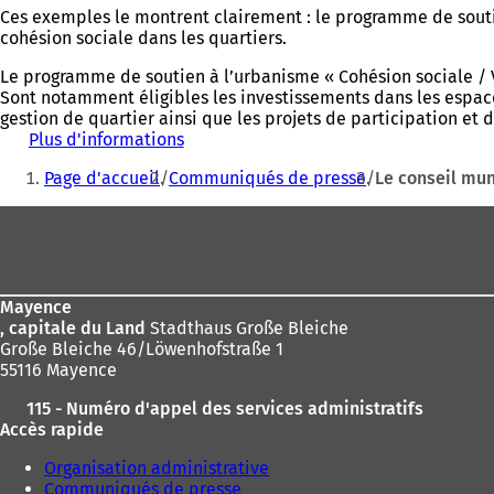
Ces exemples le montrent clairement : le programme de soutie
cohésion sociale dans les quartiers.
Le programme de soutien à l’urbanisme « Cohésion sociale / Vi
Sont notamment éligibles les investissements dans les espaces
gestion de quartier ainsi que les projets de participation et d
Plus d'informations
(
Vous
S
Page d'accueil
Communiqués de presse
Le conseil mun
'
êtes
o
Pied
ici
u
v
de
:
r
page
e
d
Mayence
a
, capitale du Land
Stadthaus Große Bleiche
n
Große Bleiche 46/Löwenhofstraße 1
s
55116 Mayence
u
115 - Numéro d'appel des services administratifs
n
Accès rapide
n
o
Organisation administrative
u
Communiqués de presse