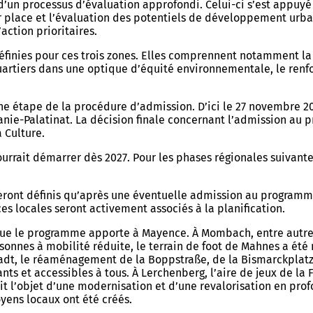
d’un processus d’évaluation approfondi. Celui-ci s’est appuyé s
s sur place et l’évaluation des potentiels de développement 
ction prioritaires.
inies pour ces trois zones. Elles comprennent notamment la r
quartiers dans une optique d’équité environnementale, le renf
ne étape de la procédure d’admission. D’ici le 27 novembre 2
nie-Palatinat. La décision finale concernant l’admission au 
 Culture.
urrait démarrer dès 2027. Pour les phases régionales suivante
 seront définis qu’après une éventuelle admission au progra
ces locales seront activement associés à la planification.
 que le programme apporte à Mayence. À Mombach, entre autres
rsonnes à mobilité réduite, le terrain de foot de Mahnes a é
stadt, le réaménagement de la Boppstraße, de la Bismarckplatz
ants et accessibles à tous. À Lerchenberg, l’aire de jeux de 
it l’objet d’une modernisation et d’une revalorisation en profo
yens locaux ont été créés.