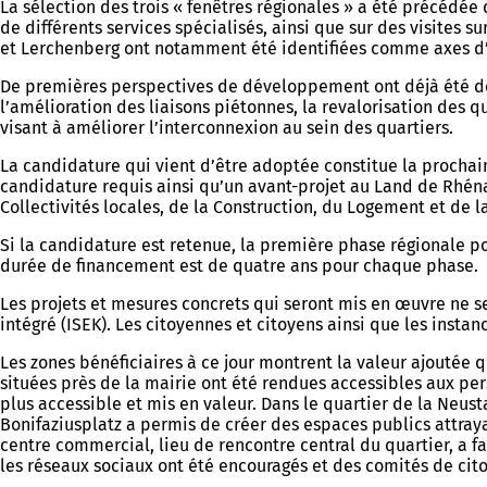
La sélection des trois « fenêtres régionales » a été précédée 
de différents services spécialisés, ainsi que sur des visite
et Lerchenberg ont notamment été identifiées comme axes d’a
De premières perspectives de développement ont déjà été déf
l’amélioration des liaisons piétonnes, la revalorisation des 
visant à améliorer l’interconnexion au sein des quartiers.
La candidature qui vient d’être adoptée constitue la prochai
candidature requis ainsi qu’un avant-projet au Land de Rhéna
Collectivités locales, de la Construction, du Logement et de la
Si la candidature est retenue, la première phase régionale po
durée de financement est de quatre ans pour chaque phase.
Les projets et mesures concrets qui seront mis en œuvre ne
intégré (ISEK). Les citoyennes et citoyens ainsi que les instan
Les zones bénéficiaires à ce jour montrent la valeur ajoutée
situées près de la mairie ont été rendues accessibles aux pe
plus accessible et mis en valeur. Dans le quartier de la Neu
Bonifaziusplatz a permis de créer des espaces publics attray
centre commercial, lieu de rencontre central du quartier, a fa
les réseaux sociaux ont été encouragés et des comités de cito