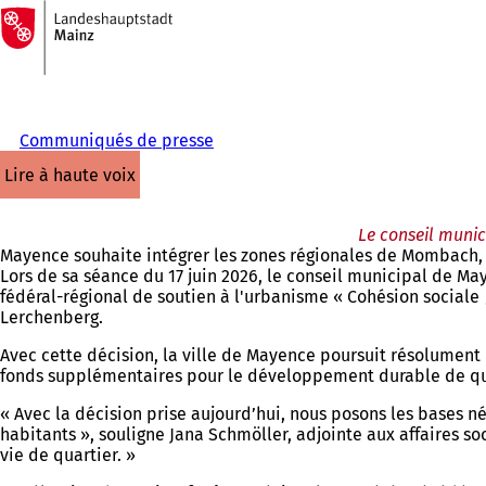
Vers
la
Accéder au contenu
page
d'accueil
Communiqués de presse
lire à haute voix
Le conseil munic
Mayence souhaite intégrer les zones régionales de Mombach,
Lors de sa séance du 17 juin 2026, le conseil municipal de 
fédéral-régional de soutien à l'urbanisme « Cohésion sociale 
Lerchenberg.
Avec cette décision, la ville de Mayence poursuit résolument 
fonds supplémentaires pour le développement durable de quart
« Avec la décision prise aujourd’hui, nous posons les bases n
habitants », souligne Jana Schmöller, adjointe aux affaires so
vie de quartier. »