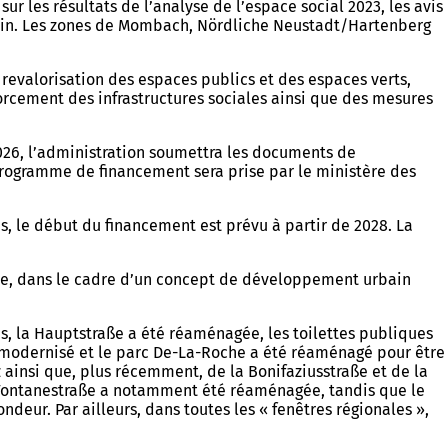
ur les résultats de l’analyse de l’espace social 2023, les avis
urbain. Les zones de Mombach, Nördliche Neustadt/Hartenberg
evalorisation des espaces publics et des espaces verts,
orcement des infrastructures sociales ainsi que des mesures
026, l’administration soumettra les documents de
programme de financement sera prise par le ministère des
s, le début du financement est prévu à partir de 2028. La
mme, dans le cadre d’un concept de développement urbain
, la Hauptstraße a été réaménagée, les toilettes publiques
té modernisé et le parc De-La-Roche a été réaménagé pour être
 ainsi que, plus récemment, de la Bonifaziusstraße et de la
la Fontanestraße a notamment été réaménagée, tandis que le
ndeur. Par ailleurs, dans toutes les « fenêtres régionales »,