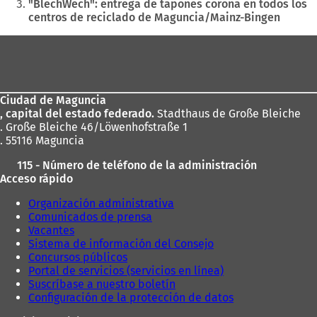
aquí:
"BlechWech": entrega de tapones corona en todos los
centros de reciclado de Maguncia/Mainz-Bingen
Zona
de
los
Ciudad de Maguncia
pies
, capital del estado federado.
Stadthaus de Große Bleiche
. Große Bleiche 46/Löwenhofstraße 1
. 55116 Maguncia
115 - Número de teléfono de la administración
Acceso rápido
Organización administrativa
Comunicados de prensa
Vacantes
Sistema de información del Consejo
Concursos públicos
Portal de servicios (servicios en línea)
Suscríbase a nuestro boletín
Configuración de la protección de datos