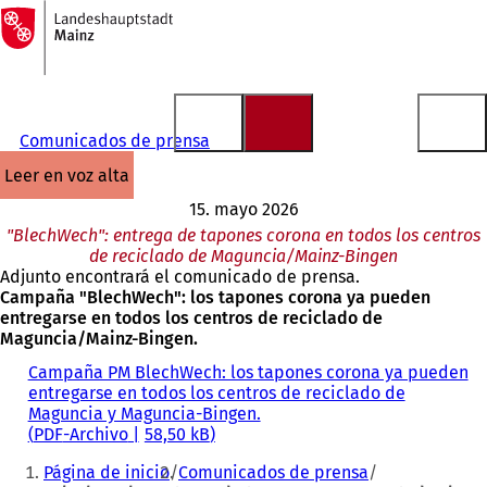
A
la
Saltar al contenido
página
de
inicio
Comunicados de prensa
leer en voz alta
15. mayo 2026
"BlechWech": entrega de tapones corona en todos los centros
de reciclado de Maguncia/Mainz-Bingen
Adjunto encontrará el comunicado de prensa.
Campaña "BlechWech": los tapones corona ya pueden
entregarse en todos los centros de reciclado de
Maguncia/Mainz-Bingen.
Campaña PM BlechWech: los tapones corona ya pueden
entregarse en todos los centros de reciclado de
Maguncia y Maguncia-Bingen.
PDF
-Archivo
58,50 kB
Estás
Página de inicio
Comunicados de prensa