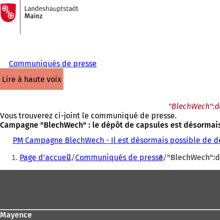
Vers
la
Accéder au contenu
page
d'accueil
Communiqués de presse
lire à haute voix
"BlechWech":dé
Vous trouverez ci-joint le communiqué de presse.
Campagne "BlechWech" : le dépôt de capsules est désormais
PM Campagne BlechWech - Il est désormais possible de dé
Vous
Page d'accueil
Communiqués de presse
"BlechWech":d
êtes
Pied
ici
de
:
page
Mayence