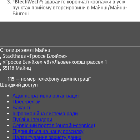
тут:
"BlechWech": здавайте корончаті ковпачки в усіх
пунктах прийому вторсировини в Майнці/Майнц-
Бінгені
Зона
для
ніг
Столиця землі Майнц
,
Stadthaus «Гроссе Бляйхе»
, «Гроссе Бляйхе» 46/«Льовенхофштрассе» 1
, 55116 Майнц
115 — номер телефону адміністрації
Швидкий доступ
Адміністративна організація
Прес-релізи
Вакансії
Інформаційна система ради
Публічні тендери
Сервісний портал (онлайн-сервіси)
Підпишіться на нашу розсилку
Налаштування захисту даних