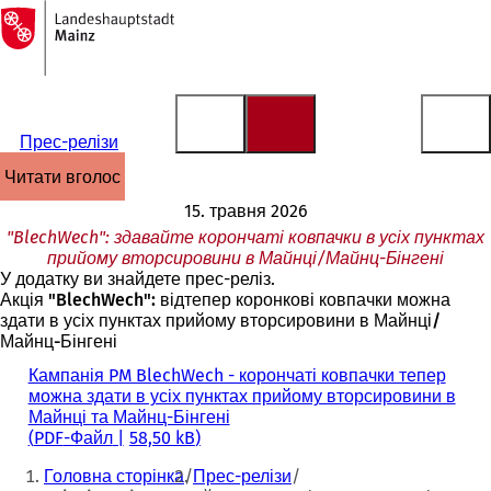
На
головну
Перейти до змісту
сторінку
Прес-релізи
читати вголос
15. травня 2026
"BlechWech": здавайте корончаті ковпачки в усіх пунктах
прийому вторсировини в Майнці/Майнц-Бінгені
У додатку ви знайдете прес-реліз.
Акція "BlechWech": відтепер коронкові ковпачки можна
здати в усіх пунктах прийому вторсировини в Майнці/
Майнц-Бінгені
Кампанія PM BlechWech - корончаті ковпачки тепер
можна здати в усіх пунктах прийому вторсировини в
Майнці та Майнц-Бінгені
PDF
-Файл
58,50 kB
Ти
Головна сторінка
Прес-релізи