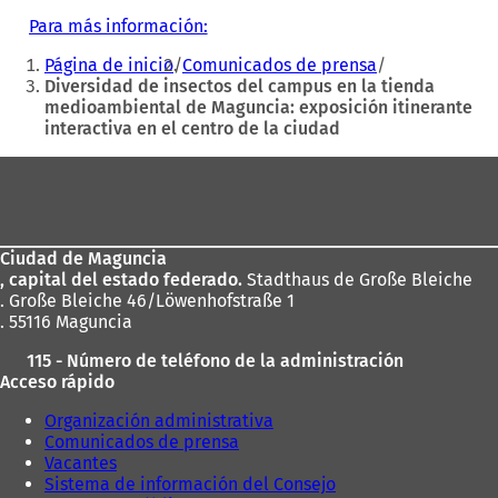
Para más información:
(
Estás
S
Página de inicio
Comunicados de prensa
e
aquí:
Diversidad de insectos del campus en la tienda
a
medioambiental de Maguncia: exposición itinerante
b
interactiva en el centro de la ciudad
r
e
Zona
e
n
de
u
los
n
a
Ciudad de Maguncia
pies
n
, capital del estado federado.
Stadthaus de Große Bleiche
u
. Große Bleiche 46/Löwenhofstraße 1
e
. 55116 Maguncia
v
115 - Número de teléfono de la administración
a
Acceso rápido
p
e
Organización administrativa
s
Comunicados de prensa
t
Vacantes
a
Sistema de información del Consejo
ñ