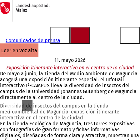
A
la
Saltar al contenido
página
de
inicio
Comunicados de prensa
leer en voz alta
11. mayo 2026
Exposición itinerante interactiva en el centro de la ciudad
De mayo a junio, la Tienda del Medio Ambiente de Maguncia
acogerá una exposición itinerante especial: el Infotrail
interactivo I²-CAMPUS lleva la diversidad de insectos del
campus de la Universidad Johannes Gutenberg de Maguncia
directamente al centro de la ciudad.
Diversidad de insectos del campus en la tienda
medioambiental de Maguncia: exposición itinerante
interactiva en el centro de la ciudad
En la Tienda Ecológica de Maguncia, tres torres expositivas
con fotografías de gran formato y fichas informativas
digitales, diseñadas de forma clara y atractiva, muestran una