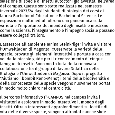
selezione di specie di insetti autoctoni già avvistati nell’area
del campus. Queste sono state realizzate nel semestre
invernale 2023/24 dagli studenti di biologia dei corsi di
laurea Bachelor of Education e Bachelor of Science. Le
esposizioni multimediali offrono una panoramica sulla
varietà e l’importanza del mondo degli insetti e mostrano
come la scienza, l’insegnamento e l’impegno sociale possano
essere collegati tra loro.
L'assessore all'ambiente Janina Steinkrüger invita a visitare
l'Umweltladen di Magonza: «Osservate la varietà delle
specie, provate gli elementi interattivi e portate a casa con
voi delle piccole guide per il riconoscimento di cinque
famiglie di insetti. Sono molto lieta della rinnovata
collaborazione tra il gruppo di lavoro Didattica della
Biologia e l'Umweltladen di Magonza. Dopo il progetto
"Aiutiamo i bombi! Reno-Meno", i temi della biodiversità e
della conoscenza delle specie vengono nuovamente portati
in modo molto chiaro nel centro città."
Il percorso informativo I²-CAMPUS nel campus invita i
visitatori a esplorare in modo interattivo il mondo degli
insetti. Oltre a interessanti approfondimenti sullo stile di
vita delle diverse specie, vengono affrontate anche sfide