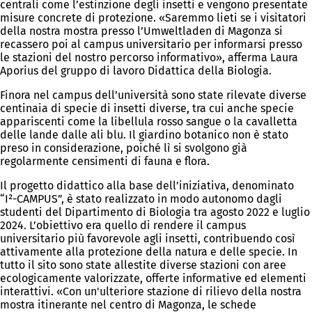
centrali come l’estinzione degli insetti e vengono presentate
misure concrete di protezione. «Saremmo lieti se i visitatori
della nostra mostra presso l’Umweltladen di Magonza si
recassero poi al campus universitario per informarsi presso
le stazioni del nostro percorso informativo», afferma Laura
Aporius del gruppo di lavoro Didattica della Biologia.
Finora nel campus dell’università sono state rilevate diverse
centinaia di specie di insetti diverse, tra cui anche specie
appariscenti come la libellula rosso sangue o la cavalletta
delle lande dalle ali blu. Il giardino botanico non è stato
preso in considerazione, poiché lì si svolgono già
regolarmente censimenti di fauna e flora.
Il progetto didattico alla base dell’iniziativa, denominato
“I²-CAMPUS”, è stato realizzato in modo autonomo dagli
studenti del Dipartimento di Biologia tra agosto 2022 e luglio
2024. L’obiettivo era quello di rendere il campus
universitario più favorevole agli insetti, contribuendo così
attivamente alla protezione della natura e delle specie. In
tutto il sito sono state allestite diverse stazioni con aree
ecologicamente valorizzate, offerte informative ed elementi
interattivi. «Con un'ulteriore stazione di rilievo della nostra
mostra itinerante nel centro di Magonza, le schede