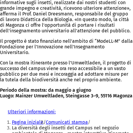
informative sugli insetti, realizzate dai nostri studenti con
grande impegno e creatività, ricevono ulteriore attenzione»,
afferma il Prof. Daniel Dreesmann, responsabile del gruppo
di lavoro Didattica della Biologia. «In questo modo, la città
di Magonza ci offre l'opportunità di portare i risultati
dell'insegnamento universitario all'attenzione del pubblico.
Il progetto è stato finanziato nell’ambito di “ModeLL-M” dalla
Fondazione per l’Innovazione nell’Insegnamento
Universitario.
Con la mostra itinerante presso l’Umweltladen, il progetto di
successo del campus viene ora reso accessibile a un vasto
pubblico per due mesi e incoraggia ad adottare misure per
la tutela della biodiversità anche nel proprio ambiente.
Periodo della mostra: da maggio a giugno
Luogo: Mainzer Umweltladen, Steingasse 3–9, 55116 Magonza
Ulteriori informazioni:
(
Siete
S
Pagina iniziale
Comunicati stampa
i
qui:
La diversità degli insetti del Campus nel negozio
a