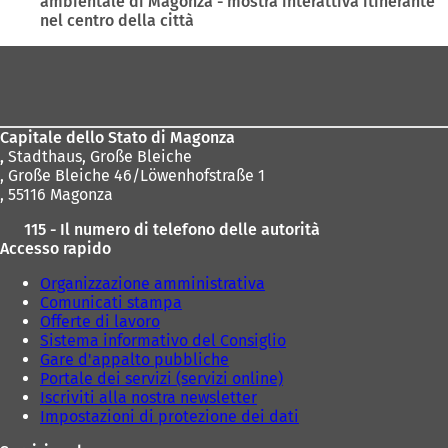
ambientale di Magonza - mostra interattiva itinerante
p
nel centro della città
r
e
Area
i
n
dei
u
piedi
n
a
Capitale dello Stato di Magonza
n
,
Stadthaus, Große Bleiche
u
, Große Bleiche 46/Löwenhofstraße 1
o
, 55116 Magonza
v
115 - Il numero di telefono delle autorità
a
Accesso rapido
s
c
Organizzazione amministrativa
h
Comunicati stampa
e
Offerte di lavoro
d
Sistema informativo del Consiglio
a
Gare d'appalto pubbliche
)
Portale dei servizi (servizi online)
Iscriviti alla nostra newsletter
Impostazioni di protezione dei dati