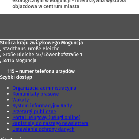
ekologicznym w Moguncji - interaktywna wystawa
i
objazdowa w centrum miasta
e
r
Obszar
a
s
stóp
i
ę
w
Stolica kraju związkowego Moguncja
n
,
Stadthaus, Große Bleiche
o
, Große Bleiche 46/Löwenhofstraße 1
w
, 55116 Moguncja
e
115 – numer telefonu urzędów
j
Szybki dostęp
k
a
Organizacja administracyjna
r
Komunikaty prasowe
c
Wakaty
i
System informacyjny Rady
e
Przetargi publiczne
)
Portal usługowy (usługi online)
Zapisz się do naszego newslettera
Ustawienia ochrony danych