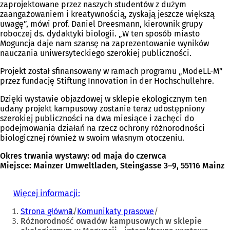
zaprojektowane przez naszych studentów z dużym
zaangażowaniem i kreatywnością, zyskają jeszcze większą
uwagę”, mówi prof. Daniel Dreesmann, kierownik grupy
roboczej ds. dydaktyki biologii. „W ten sposób miasto
Moguncja daje nam szansę na zaprezentowanie wyników
nauczania uniwersyteckiego szerokiej publiczności.
Projekt został sfinansowany w ramach programu „ModeLL-M”
przez fundację Stiftung Innovation in der Hochschullehre.
Dzięki wystawie objazdowej w sklepie ekologicznym ten
udany projekt kampusowy zostanie teraz udostępniony
szerokiej publiczności na dwa miesiące i zachęci do
podejmowania działań na rzecz ochrony różnorodności
biologicznej również w swoim własnym otoczeniu.
Okres trwania wystawy: od maja do czerwca
Miejsce: Mainzer Umweltladen, Steingasse 3–9, 55116 Mainz
Więcej informacji:
(
Jesteś
O
Strona główna
Komunikaty prasowe
t
tutaj:
Różnorodność owadów kampusowych w sklepie
w