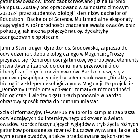
gatunków owadów, które zaobserwowano już na terenie
kampusu. Zostały one opracowane w semestrze zimowym
2023/24 przez studentów biologii kierunków Bachelor of
Education i Bachelor of Science. Multimedialne eksponaty
dają wgląd w różnorodność i znaczenie świata owadów oraz
pokazują, jak można połączyć naukę, dydaktykę i
zaangażowanie społeczne.
Janina Steinkrüger, dyrektor ds. środowiska, zaprasza do
odwiedzenia sklepu ekologicznego w Moguncji: „Proszę
przyjrzeć się różnorodności gatunków, wypróbować elementy
interaktywne i zabrać do domu małe przewodniki do
identyfikacji pięciu rodzin owadów. Bardzo cieszę się z
ponownej współpracy między kołem naukowym „Didaktyka
biologii” a sklepem ekologicznym w Moguncji. Po projekcie
„Pomóżmy trzmielom! Ren-Men” tematyka różnorodności
biologicznej i wiedzy o gatunkach ponownie w bardzo
obrazowy sposób trafia do centrum miasta”.
Szlak informacyjny I²-CAMPUS na terenie kampusu zaprasza
odwiedzających do interaktywnego odkrywania świata
owadów. Oprócz fascynujących wglądów w tryb życia różnych
gatunków poruszane są również kluczowe wyzwania, takie jak
wymieranie owadów, a także przedstawiane są konkretne