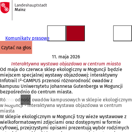
Do
strony
Przejdź do treści
głównej
Komunikaty prasowe
czytać na głos
11. maja 2026
Interaktywna wystawa objazdowa w centrum miasta
Od maja do czerwca sklep ekologiczny w Moguncji będzie
miejscem specjalnej wystawy objazdowej: interaktywny
Infotrail I²-CAMPUS przenosi różnorodność owadów z
kampusu Uniwersytetu Johannesa Gutenberga w Moguncji
bezpośrednio do centrum miasta.
Różnorodność owadów kampusowych w sklepie ekologicznym
w Moguncji - interaktywna wystawa objazdowa w centrum
miasta
W sklepie ekologicznym w Moguncji trzy wieże wystawowe z
wielkoformatowymi zdjęciami oraz dostępnymi w formie
cyfrowej, przejrzystymi opisami prezentują wybór rodzimych