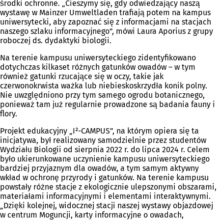
środki ochronne. „Cieszymy się, gdy odwiedzający naszą
wystawę w Mainzer Umweltladen trafiają potem na kampus
uniwersytecki, aby zapoznać się z informacjami na stacjach
naszego szlaku informacyjnego”, mówi Laura Aporius z grupy
roboczej ds. dydaktyki biologii.
Na terenie kampusu uniwersyteckiego zidentyfikowano
dotychczas kilkaset różnych gatunków owadów – w tym
również gatunki rzucające się w oczy, takie jak
czerwonokrwista ważka lub niebieskoskrzydła konik polny.
Nie uwzględniono przy tym samego ogrodu botanicznego,
ponieważ tam już regularnie prowadzone są badania fauny i
flory.
Projekt edukacyjny „I²-CAMPUS”, na którym opiera się ta
inicjatywa, był realizowany samodzielnie przez studentów
Wydziału Biologii od sierpnia 2022 r. do lipca 2024 r. Celem
było ukierunkowane uczynienie kampusu uniwersyteckiego
bardziej przyjaznym dla owadów, a tym samym aktywny
wkład w ochronę przyrody i gatunków. Na terenie kampusu
powstały różne stacje z ekologicznie ulepszonymi obszarami,
materiałami informacyjnymi i elementami interaktywnymi.
„Dzięki kolejnej, widocznej stacji naszej wystawy objazdowej
w centrum Moguncji, karty informacyjne o owadach,