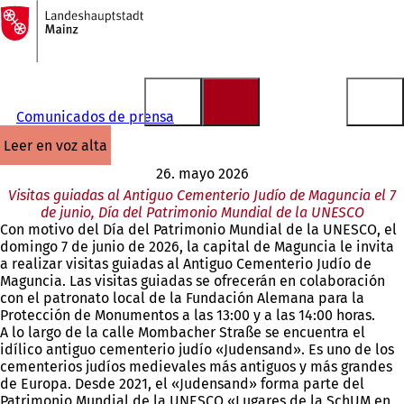
A
la
Saltar al contenido
página
de
inicio
Comunicados de prensa
leer en voz alta
26. mayo 2026
Visitas guiadas al Antiguo Cementerio Judío de Maguncia el 7
de junio, Día del Patrimonio Mundial de la UNESCO
Con motivo del Día del Patrimonio Mundial de la UNESCO, el
domingo 7 de junio de 2026, la capital de Maguncia le invita
a realizar visitas guiadas al Antiguo Cementerio Judío de
Maguncia. Las visitas guiadas se ofrecerán en colaboración
con el patronato local de la Fundación Alemana para la
Protección de Monumentos a las 13:00 y a las 14:00 horas.
A lo largo de la calle Mombacher Straße se encuentra el
idílico antiguo cementerio judío «Judensand». Es uno de los
cementerios judíos medievales más antiguos y más grandes
de Europa. Desde 2021, el «Judensand» forma parte del
Patrimonio Mundial de la UNESCO «Lugares de la SchUM en