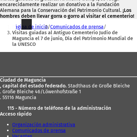
encarecidamente realizar un donativo a la Fundación
Alemana para la Conservación del Patrimonio Cultural.
¡Los
hombres deben llevar gorra o gorro al visitar el cementerio!
Estás
Página de inicio
Comunicados de prensa
aquí:
Visitas guiadas al Antiguo Cementerio Judío de
Maguncia el 7 de junio, Día del Patrimonio Mundial de
la UNESCO
Zona
de
los
Ciudad de Maguncia
pies
, capital del estado federado.
Stadthaus de Große Bleiche
. Große Bleiche 46/Löwenhofstraße 1
. 55116 Maguncia
115 - Número de teléfono de la administración
Acceso rápido
Organización administrativa
Comunicados de prensa
Vacantes