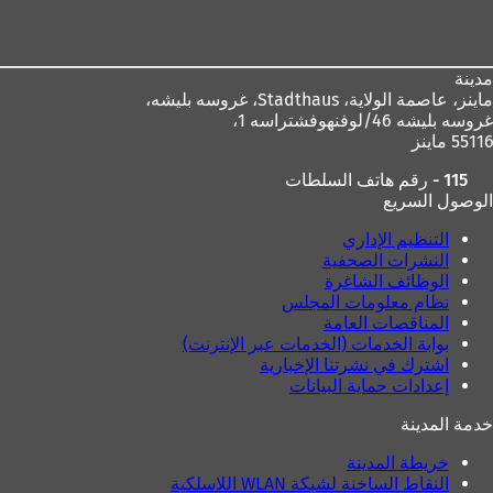
القدم
مدينة
ماينز، عاصمة الولاية،
Stadthaus، غروسه بليشه،
غروسه بليشه 46/لوفنهوفشتراسه 1،
55116 ماينز
115 - رقم هاتف السلطات
الوصول السريع
التنظيم الإداري
النشرات الصحفية
الوظائف الشاغرة
نظام معلومات المجلس
المناقصات العامة
بوابة الخدمات (الخدمات عبر الإنترنت)
اشترك في نشرتنا الإخبارية
إعدادات حماية البيانات
خدمة المدينة
خريطة المدينة
النقاط الساخنة لشبكة WLAN اللاسلكية