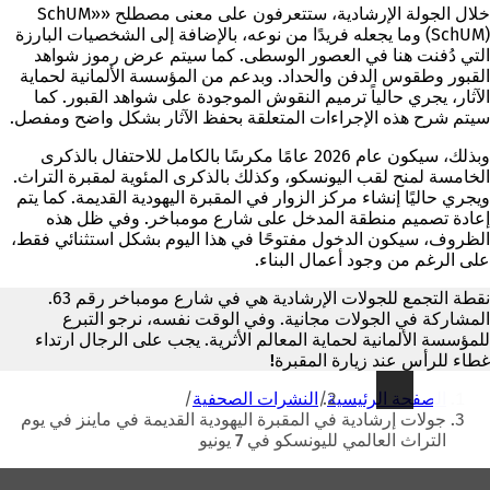
خلال الجولة الإرشادية، ستتعرفون على معنى مصطلح «SchUM»
(SchUM) وما يجعله فريدًا من نوعه، بالإضافة إلى الشخصيات البارزة
التي دُفنت هنا في العصور الوسطى. كما سيتم عرض رموز شواهد
القبور وطقوس الدفن والحداد. وبدعم من المؤسسة الألمانية لحماية
الآثار، يجري حالياً ترميم النقوش الموجودة على شواهد القبور. كما
سيتم شرح هذه الإجراءات المتعلقة بحفظ الآثار بشكل واضح ومفصل.
وبذلك، سيكون عام 2026 عامًا مكرسًا بالكامل للاحتفال بالذكرى
الخامسة لمنح لقب اليونسكو، وكذلك بالذكرى المئوية لمقبرة التراث.
ويجري حاليًا إنشاء مركز الزوار في المقبرة اليهودية القديمة. كما يتم
إعادة تصميم منطقة المدخل على شارع مومباخر. وفي ظل هذه
الظروف، سيكون الدخول مفتوحًا في هذا اليوم بشكل استثنائي فقط،
على الرغم من وجود أعمال البناء.
نقطة التجمع للجولات الإرشادية هي في شارع مومباخر رقم 63.
المشاركة في الجولات مجانية. وفي الوقت نفسه، نرجو التبرع
للمؤسسة الألمانية لحماية المعالم الأثرية.
يجب على الرجال ارتداء
غطاء للرأس عند زيارة المقبرة!
أنت
الصفحة الرئيسية
النشرات الصحفية
هنا
جولات إرشادية في المقبرة اليهودية القديمة في ماينز في يوم
التراث العالمي لليونسكو في 7 يونيو
منطقة