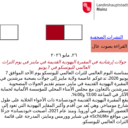
إلى
الصفحة
الانتقال إلى المحتوى
الرئيسية
النشرات الصحفية
القراءة بصوت عالٍ
٢٦. مايو ٢٠٢٦
جولات إرشادية في المقبرة اليهودية القديمة في ماينز في يوم التراث
العالمي لليونسكو في 7 يونيو
بمناسبة اليوم العالمي للتراث العالمي لليونسكو يوم الأحد الموافق 7
يونيو 2026، تدعوكم عاصمة ولاية ماينز إلى جولات بصحبة مرشدين في
المقبرة اليهودية القديمة في ماينز. سيتم تقديم الجولات المصحوبة
بمرشدين بالتعاون مع مجلس الأمناء المحلي للمؤسسة الألمانية لحماية
الآثار في الساعة 13:00 و14:00.
يقع المقبرة اليهودية القديمة «يودنساند» ذات الأجواء الخلابة على طول
شارع مومباخر. وهي تُعد من أقدم وأكبر المقابر اليهودية التي تعود إلى
العصور الوسطى في أوروبا. ومنذ عام 2021، أصبحت «يودنساند» جزءًا
من مواقع «SchUM» في شباير وورمس وماينز، المدرجة على قائمة
التراث العالمي لليونسكو.