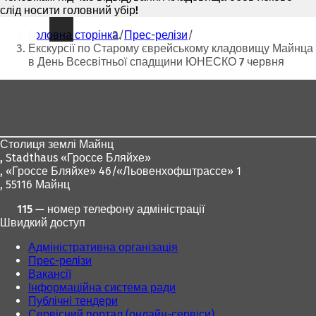
слід носити головний убір!
Ти
Головна сторінка
Прес-релізи
тут:
Екскурсії по Старому єврейському кладовищу Майнца
в День Всесвітньої спадщини ЮНЕСКО 7 червня
Зона
для
ніг
Столиця землі Майнц
,
Stadthaus «Гроссе Бляйхе»
, «Гроссе Бляйхе» 46/«Льовенхофштрассе» 1
, 55116 Майнц
115 — номер телефону адміністрації
Швидкий доступ
Адміністративна організація
Прес-релізи
Вакансії
Інформаційна система ради
Публічні тендери
Сервісний портал (онлайн-сервіси)