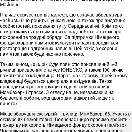
Майнці».
Під час екскурсії ви дізнаєтеся, що означає абревіатура
«SchUM» і що робить її унікальною, а також про видатних
особистостей, похованих тут у Середньовіччі. Крім того,
вам розкажуть про символи на надгробках, а також про
похоронні та траурні обряди. За підтримки Німецького
фонду охорони пам’яток культури наразі проводиться
реставрація надгробних написів. Цей захід з охорони
пам’яток також буде наочно пояснено.
Таким чином, 2026 рік буде повністю присвячений 5-й
річниці присвоєння статусу ЮНЕСКО, а також 100-річчю
пам’яткового кладовища. Наразі на Старому єврейському
кладовищі будується центр для відвідувачів. Також
проводиться реконструкція вхідної зони на вулиці
Момбахер-Штрассе. З огляду на це, незважаючи на
будівельні роботи, вхід цього дня відкритий лише як
виняток.
Місце збору для екскурсій — вулиця Момбахер, 63. Участь в
екскурсіях безкоштовна. Водночас щиро просимо зробити
пожертву на користь Німецького фонду охорони пам’яток.
Чоловікам під час відвідування кладовища обов’язково