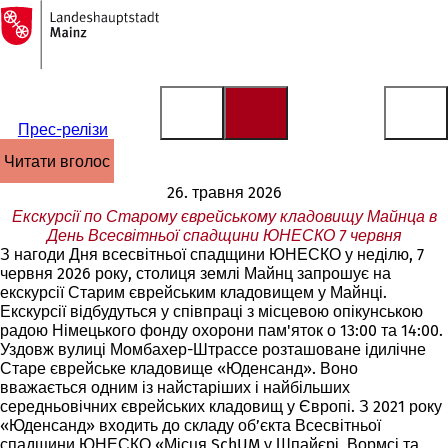
На
головну
Перейти до змісту
сторінку
Прес-релізи
читати вголос
26. травня 2026
Екскурсії по Старому єврейському кладовищу Майнца в
День Всесвітньої спадщини ЮНЕСКО 7 червня
З нагоди Дня всесвітньої спадщини ЮНЕСКО у неділю, 7
червня 2026 року, столиця землі Майнц запрошує на
екскурсії Старим єврейським кладовищем у Майнці.
Екскурсії відбудуться у співпраці з місцевою опікунською
радою Німецького фонду охорони пам'яток о 13:00 та 14:00.
Уздовж вулиці Момбахер-Штрассе розташоване ідилічне
Старе єврейське кладовище «Юденсанд». Воно
вважається одним із найстаріших і найбільших
середньовічних єврейських кладовищ у Європі. З 2021 року
«Юденсанд» входить до складу об’єкта Всесвітньої
спадщини ЮНЕСКО «Місця SchUM у Шпайєрі, Вормсі та